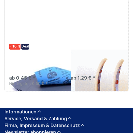
− 10 %
Deal
Schleifpapier
AVO Abklebeband
wasserfest in
Abklebeband hell bis
diversen Körnungen
80C°/1h
ab 0,45 € *
ab 1,29 € *
Niedrigster:
0,50 € *
Informationen
Service, Versand & Zahlung
Firma, Impressum & Datenschutz
Newsletter abonnieren