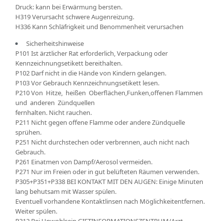
Druck: kann bei Erwärmung bersten.
H319 Verursacht schwere Augenreizung.
H336 Kann Schläfrigkeit und Benommenheit verursachen
Sicherheitshinweise
P101 Ist ärztlicher Rat erforderlich, Verpackung oder
Kennzeichnungsetikett bereithalten.
P102 Darf nicht in die Hände von Kindern gelangen.
P103 Vor Gebrauch Kennzeichnungsetikett lesen.
P210 Von Hitze, heißen Oberflächen,Funken,offenen Flammen
und anderen Zündquellen
fernhalten. Nicht rauchen.
P211 Nicht gegen offene Flamme oder andere Zündquelle
sprühen.
P251 Nicht durchstechen oder verbrennen, auch nicht nach
Gebrauch.
P261 Einatmen von Dampf/Aerosol vermeiden.
P271 Nur im Freien oder in gut belüfteten Räumen verwenden.
P305+P351+P338 BEI KONTAKT MIT DEN AUGEN: Einige Minuten
lang behutsam mit Wasser spülen.
Eventuell vorhandene Kontaktlinsen nach Möglichkeitentfernen.
Weiter spülen.
P312 Bei Unwohlsein GIFTINFORMATIONSZENTRUM/Arzt