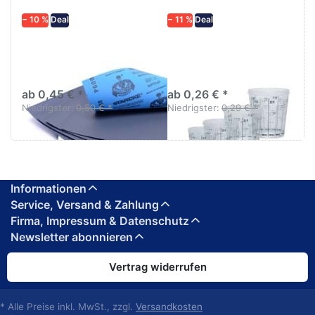
− 10 %
Deal
− 11 %
Deal
Schleifpapier
Lackmischbecher PVC
wasserfest in
mit Skala Diverse
diversen Körnungen
größen
ab 0,45 € *
ab 0,26 € *
Niedrigster:
0,50 € *
Niedrigster:
0,29 € *
Informationen
Service, Versand & Zahlung
Firma, Impressum & Datenschutz
Newsletter abonnieren
Vertrag widerrufen
* Alle Preise inkl. MwSt., zzgl.
Versandkosten