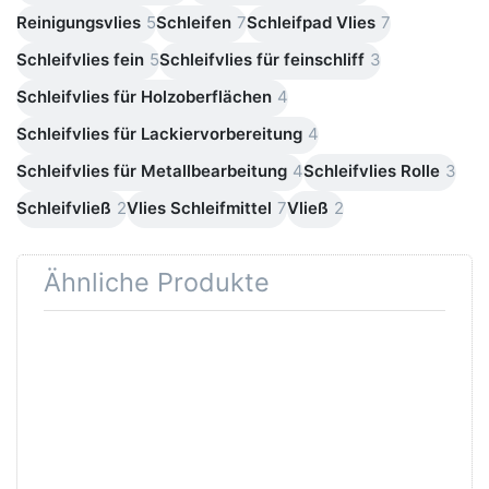
Reinigungsvlies
5
Schleifen
7
Schleifpad Vlies
7
Schleifvlies fein
5
Schleifvlies für feinschliff
3
Schleifvlies für Holzoberflächen
4
Schleifvlies für Lackiervorbereitung
4
Schleifvlies für Metallbearbeitung
4
Schleifvlies Rolle
3
Schleifvließ
2
Vlies Schleifmittel
7
Vließ
2
Ähnliche Produkte
Drücken
Drücken Sie
Sie ENTER
ENTER für
für mehr
mehr
Optionen
Optionen zu
zu
Schleifrolle
Schleifvlies
Softpad
Bogen
Schaumstoff
Vliespad
Schleifpad
150 x
115mm x 25