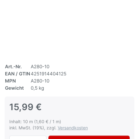
Art.-Nr.
A280-10
EAN / GTIN
4251914404125
MPN
A280-10
Gewicht
0,5 kg
15,99 €
Inhalt: 10 m (1,60 € / 1 m)
inkl. MwSt. (19%), zzgl.
Versandkosten
Schleifvlies Rolle grau "fein" A280-10 zu