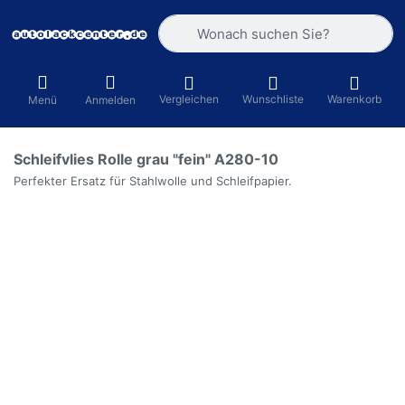
Geben Sie einen Suchbegriff ein. Währ
Vergleichen
Wunschliste
Warenkorb
Menü
Anmelden
Schleifvlies Rolle grau "fein" A280-10
Perfekter Ersatz für Stahlwolle und Schleifpapier.