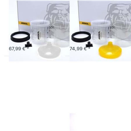
650ml 125 μm
650ml 190 μm
Einwegbecher
Einwegbecher
Autolack Mischbecher
Autolack Mischbecher
mit Sieb
mit Sieb
50er Pack
50er Pack
Farbbechersystem 125 μm
Farbbechersystem 190 μm
Farbsieb
Farbsieb
sofort lieferbar
sofort lieferbar
67,99 € *
74,99 € *
Drücken Sie
Drücken Sie
ENTER für mehr
ENTER für mehr
Optionen zu
Optionen zu
Mirka
Mirka
Exzenterschleifer
Exzenterschleifer
ROS 325NV
ROS 650CV
77mm
150mm
Mirka
Mirka
Exzenterschleifer ROS
Exzenterschleifer ROS
325NV 77mm
650CV 150mm