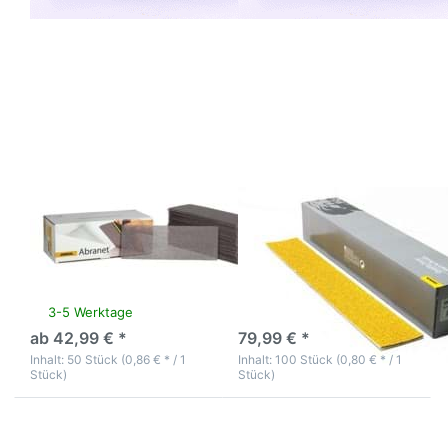
Drücken Sie
Drücken Sie
ENTER für
ENTER für
mehr
mehr
Optionen zu
Optionen zu
Mirka Abranet
Mirka Mirox
Schleifstreifen
Feilenstreifen
70 X 198mm
Gold 70x450
P80-P320
Korn 120
Mirka Abranet
Mirka Mirox
Schleifstreifen 70 X
Feilenstreifen Gold
198mm P80-P320
70x450 Korn 120
3-5 Werktage
3-5 Werktage
ab 42,99 € *
79,99 € *
Inhalt: 50 Stück (0,86 € * / 1
Inhalt: 100 Stück (0,80 € * / 1
Stück)
Stück)
Drücken Sie
Drücken
ENTER für
Sie