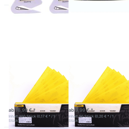
Drücken Sie
Drücken Sie
ENTER für mehr
ENTER für mehr
Optionen zu
Optionen zu
Mirka Base Cut
Mirka Base Cut
Rutscherstreifen
Rutscherstreifen
100 Stück
50 Stück MIRKA
MIRKA diverses
diverses Korn
Korn hier
hier
Mirka Base Cut
Mirka Base Cut
Rutscherstreifen 100
Rutscherstreifen 50
Stück MIRKA diverses
Stück MIRKA diverses
Korn hier
Korn hier
hohe Aggressivität und
hohe Aggressivität und
Standzeit
Standzeit
3-5 Werktage
3-5 Werktage
ab 16,99 € *
ab 9,99 € *
Inhalt: 100 Stück (0,17 € * / 1
Inhalt: 50 Stück (0,20 € * / 1
Stück)
Stück)