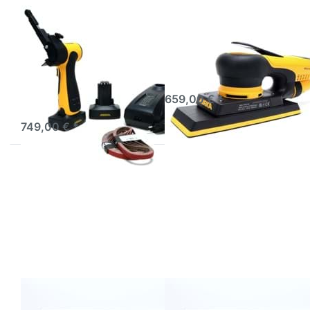
Mirka FBS-B
Mirka DEOS II 383
Kabelloser
70x198mm 3,0 Hub
Feilenbandschleifer 10
Schwingschleifer
mm x 330 mm max
DEOS Schwingschleifer
12V
Akku-Feilenbandschleifer:
sofort lieferbar
Ideal für Karosseriearbeiten,
659,00 € *
Schweißpunkte & -nähte.
sofort lieferbar
749,00 € *
Drücken Sie
Drücken Sie
ENTER für mehr
ENTER für mehr
Optionen zu Mirka
Optionen zu Mirka
Farbbechersystem
Farbbechersystem
650ml 125 μm
650ml 190 μm
Einwegbecher
Einwegbecher
Autolack
Autolack
Mischbecher mit
Mischbecher mit
Sieb
Sieb
Mirka
Mirka
Farbbechersystem
Farbbechersystem