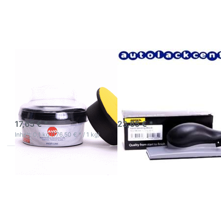
Kontroll
Hand
schwarz
Sanding
Pulver
Block 70 X
100g mit
198mm
Handblock
Schleifklotz
mit Klett
AVO Kontroll schwarz
Mirka Hand Sanding
Pulver 100g mit
Block 70 X 198mm
Handblock
Schleifklotz mit Klett
3-5 Werktage
3-5 Werktage
17,65 € *
23,65 € *
Inhalt: 0,1 kg (176,50 € * / 1 kg)
Drücken Sie ENTER für
Drücken Sie ENTER für
mehr Optionen zu Mirka
mehr Optionen zu Mirka
Autonet 150mm
Basecut
Excenterschleifscheiben
Excenterschleifscheiben
diverse Körnungen
diverse Körnungen