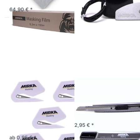
sofort lieferbar
64,90 € *
Drücken Sie
Drücken Sie
ENTER für
ENTER für
mehr Optionen
mehr
zu
Optionen zu
Folienschneider
Profi
Abdeckfolie
Cuttermesser
Folienmesser
9mm SK5
Stretchfolie
Edelstahl
Vinylfolie
Mirka
FolienSchneider
Folienschneider
Profi Cuttermesser
Abdeckfolie
9mm SK5 Edelstahl
Folienmesser
Mirka
Stretchfolie Vinylfolie
Cuttermesser Profi mit 9mm
FolienSchneider
Klinge SK5
Folienschneider
sofort lieferbar
2,95 € *
sofort lieferbar
ab 0,95 € *