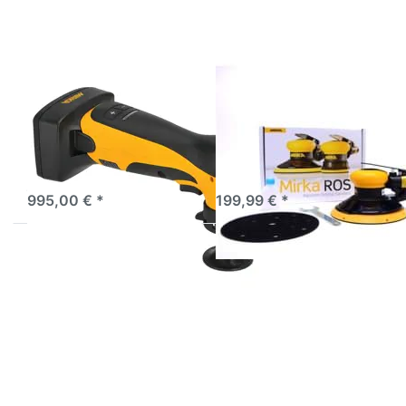
Mirka ANGOS
Mirka
akkubetriebener
Exzenterschleifer ROS
Winkelschleifer
625CV
Akkubetriebener
pneumatischer
Winkelschleifer, bietet
Exzenterschleifer mit 2,5
kabellosen Komfort für
mm Hub
sofort lieferbar
sofort lieferbar
jeden Arbeitsplatz.
995,00 € *
199,99 € *
Drücken Sie
Drücken Sie
ENTER für mehr
ENTER für mehr
Optionen zu Mirka
Optionen zu
FBS-B Kabelloser
Mirka DEOS II
Feilenbandschleifer
383 70x198mm
10 mm x 330 mm
3,0 Hub
max 12V
Schwingschleifer