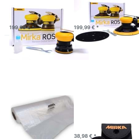
Mirka Exzenterschleifer
pneumatischer
garantiert das perfekte
Exzenterschleifer mit 5,0
Finish.
mm Hub
3-5 Werktage
3-5 Werktage
199,99 € *
199,99 € *
Drücken Sie
Drücken
ENTER für
Sie
mehr
ENTER
Optionen zu
für mehr
Mirka
Optionen
Abdeckfolie
zu MIRKA
statisch in
Shark
Spenderbox
Blade 48
150 m x 5,3
x 28 mm
m
Lackhobel
Mirka Abdeckfolie
MIRKA Shark Blade 48
statisch in
x 28 mm Lackhobel
Spenderbox 150 m x
Zur Beseitigung von
5,3 m
Lackläufern
9 Mikron dicke Abdeckfolie
sofort lieferbar
38,98 € *