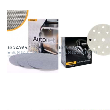
Mirka Autonet 150mm
Mirka Basecut
Excenterschleifscheiben
Excenterschleifscheiben
diverse Körnungen
diverse Körnungen
3-5 Werktage
3-5 Werktage
ab 32,99 € *
ab 18,50 € *
Inhalt: 50 Stück (0,66 € * / 1
Inhalt: 50 Stück (0,37 € * / 1
Stück)
Stück)
Drücken Sie
Drücken
ENTER für
Sie ENTER
mehr
für mehr
Optionen zu
Optionen
Mirka Mirox
zu Mirka
Feilenstreifen
Excenter
Gold 70x450
Schleifteller
Korn 60
Backing
pad
150mm
5/16"