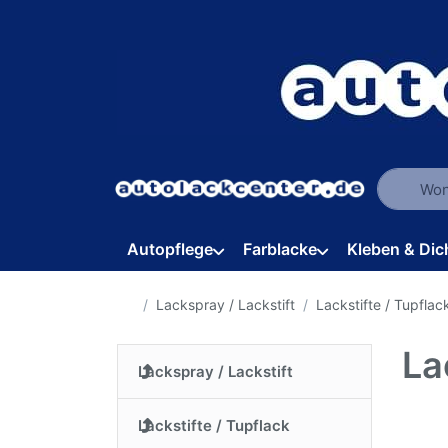
Geben Sie
Autopflege
Farblacke
Kleben & Dic
Startseite
Lackspray / Lackstift
Lackstifte / Tupflac
La
Lackspray / Lackstift
Lackstifte / Tupflack