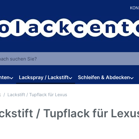
KON
 einen Suchbegriff ein. Während Sie tippen, erscheinen automat
hten
Lackspray / Lackstift
Schleifen & Abdecken
k
Lackstift / Tupflack für Lexus
ckstift / Tupflack für Lexu