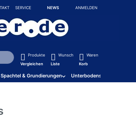
TAKT
SERVICE
NEWS
ANMELDEN
isch erste Ergebnisse. Drücken Sie die Eingabetaste, um alle 
Produkte
Wunsch
Waren
Vergleichen
Liste
Korb
Spachtel & Grundierungen
Unterbodenschutz / HV
s