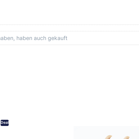
 haben, haben auch gekauft
Deal
eifpapier wasserfest in
AVO Abklebeband