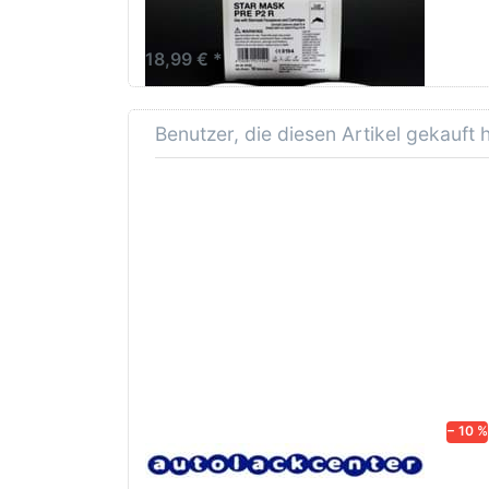
Lackiermaske Gerson 8000E /
9000E
18,99 € *
Benutzer, die diesen Artikel gekauft
− 10 %
Lacksiebe, Faltsiebe,
Schl