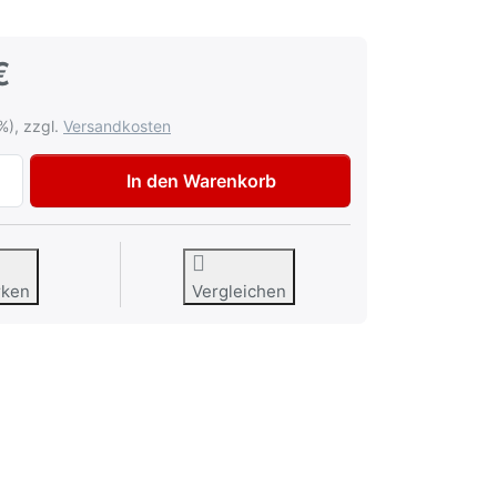
€
%), zzgl.
Versandkosten
Lackiermaske Gerson 8000E zu 25,99 €, Menge 1.
In den Warenkorb
rken
Vergleichen