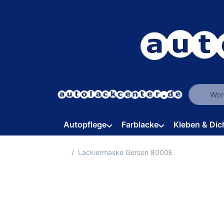
Geben Sie
Autopflege
Farblacke
Kleben & Dic
Startseite
Lackiermaske Gerson 8000E