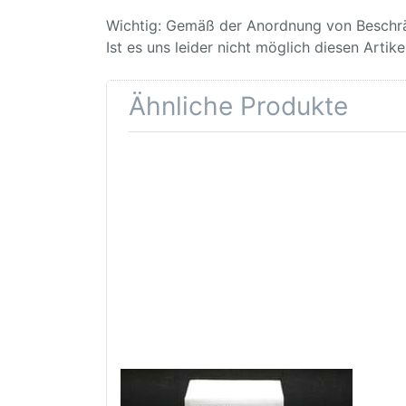
Wichtig: Gemäß der Anordnung von Beschr
Ist es uns leider nicht möglich diesen Artik
Ähnliche Produkte
Drücken Sie
ENTER für
mehr
Optionen zu
Partikel
Vorfilter für
Lackiermaske
Gerson
8000E /
9000E
Partikel Vorfilter für