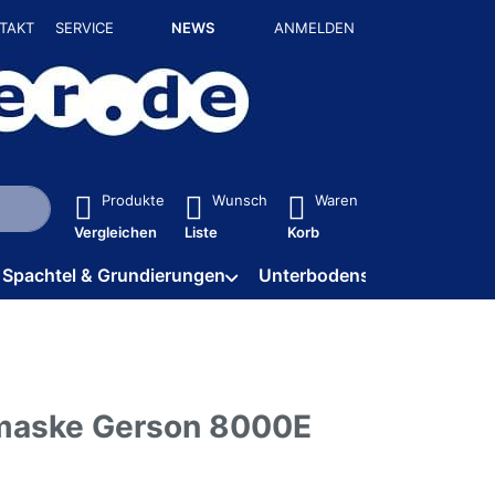
TAKT
SERVICE
NEWS
ANMELDEN
isch erste Ergebnisse. Drücken Sie die Eingabetaste, um alle 
Produkte
Wunsch
Waren
Vergleichen
Liste
Korb
Spachtel & Grundierungen
Unterbodenschutz / HV
maske Gerson 8000E