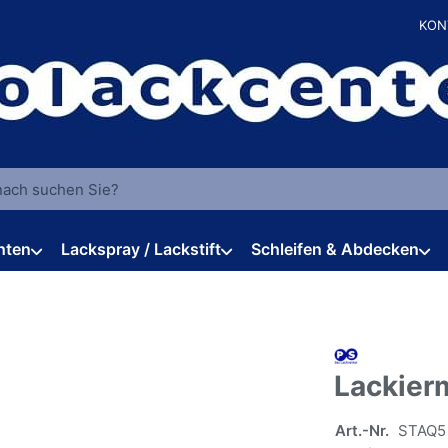
KON
 einen Suchbegriff ein. Während Sie tippen, erscheinen automat
hten
Lackspray / Lackstift
Schleifen & Abdecken
Lackier
Art.-Nr.
STAQ5