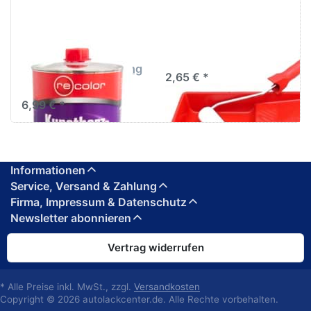
Set 10cm
RECOLOR
Lackroller Set 10cm
Kunstharzverdünnung
2,65 € *
1Liter
6,99 € *
Informationen
Service, Versand & Zahlung
Firma, Impressum & Datenschutz
Newsletter abonnieren
Vertrag widerrufen
* Alle Preise inkl. MwSt., zzgl.
Versandkosten
Copyright © 2026 autolackcenter.de. Alle Rechte vorbehalten.