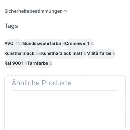
Sicherheitsbestimmungen
Tags
AVO
427
Bundeswehrfarbe
8
Cremeweiß
4
Kunstharzlack
29
Kunstharzlack matt
8
Militärfarbe
8
Ral 9001
4
Tarnfarbe
9
Ähnliche Produkte
Drücken Sie ENTER
Drücken
für mehr Optionen zu
Sie
RECOLOR
ENTER
Kunstharzverdünnung
für mehr
1Liter
Optionen
zu
Lackroller