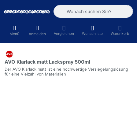
Geben Sie einen Suchbegriff ein. Währ
Vergleichen
Wunschliste
Warenkorb
Menü
Anmelden
AVO Klarlack matt Lackspray 500ml
Der AVO Klarlack matt ist eine hochwertige Versiegelungslösung
für eine Vielzahl von Materialien