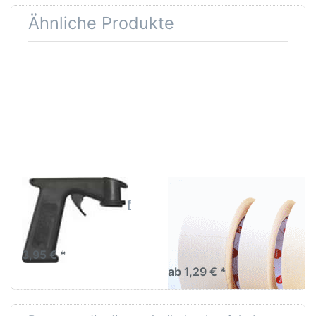
Ähnliche Produkte
Drücken
Drücken Sie
Sie
ENTER für
ENTER
mehr
für mehr
Optionen zu
Optionen
AVO
zu
Abklebeband
SprayMax
Abklebeband
Handgriff
hell bis
80C°/1h
SPRAYMAX
AVO Abklebeband
SprayMax Handgriff
Abklebeband hell bis
80C°/1h
3,95 € *
ab 1,29 € *