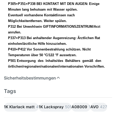
P305+P351+P338 BEI KONTAKT MIT DEN AUGEN: Einige
Minuten lang behutsam mit Wasser spülen.
Eventuell vorhandene Kontaktlinsen nach
Möglichkeitentfernen. Weiter spülen.
P312 Bei Unwohlsein GIFTINFORMATIONSZENTRUM/Arzt
anrufen.
P337+P313 Bei anhaltender Augenreizung: Ärztlichen Rat
einholen/ärztliche Hilfe hinzuziehen.
P410+P412 Vor Sonnenbestrahlung schützen. Nicht
Temperaturen über 50 °C/122 °F aussetzen.
P501 Entsorgung des Inhalts/des Behälters gemäß den
örtlichen/regionalen/nationalen/internationalen Vorschriften.
Sicherheitsbestimmungen
Tags
1K Klarlack matt
4
1K Lackspray
501
A08009
1
AVO
427