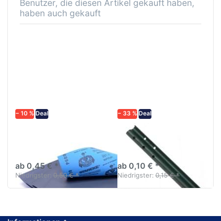
Benutzer, die diesen Artikel gekauft haben,
haben auch gekauft
− 10 %
Deal
− 33 %
Deal
Schleifpapier
Profi Rührstab
wasserfest in
Turbomix klein 20cm
diversen Körnungen
x 2cm von Mirka
ab 0,45 € *
ab 0,10 € *
Niedrigster:
0,50 € *
Niedrigster:
0,15 € *