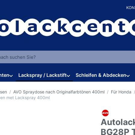
KON
 einen Suchbegriff ein. Während Sie tippen, erscheinen automat
hten
Lackspray / Lackstift
Schleifen & Abdecken
osen
AVO Spraydose nach Originalfarbtönen 400ml
Für Honda
een met Lackspray 400ml
Autolac
BG28P T