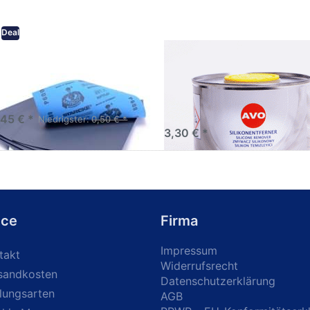
Deal
eifpapier wasserfest in
AVO Silikonentferner /
rsen Körnungen
Siliconentferner 500ml
A060105
Schleifpapier zur nass und
en anwendung
,45 € *
Niedrigster:
0,50 € *
3,30 € *
ice
Firma
Impressum
takt
Widerrufsrecht
sandkosten
Datenschutzerklärung
lungsarten
AGB