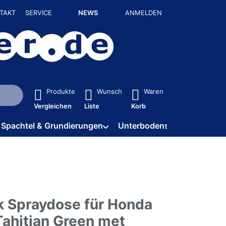
TAKT
SERVICE
NEWS
ANMELDEN
isch erste Ergebnisse. Drücken Sie die Eingabetaste, um alle 
Produkte
Wunsch
Waren
Vergleichen
Liste
Korb
Spachtel & Grundierungen
Unterbodenschutz / HV
k Spraydose für Honda
ahitian Green met