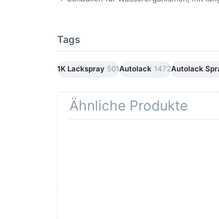
Tags
1K Lackspray
501
Autolack
1472
Autolack Sp
Ähnliche Produkte
Drücken
Drüc
Sie
ENT
ENTER für
mehr
Opti
Optionen
Schle
zu AVO
was
Haftgrund
in d
grau
Kör
Lackspray
500ml