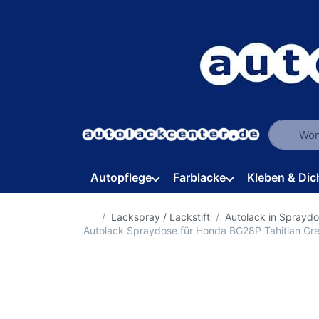
Geben Sie
Autopflege
Farblacke
Kleben & Dic
Startseite
Lackspray / Lackstift
Autolack in Sprayd
Autolack Spraydose für Honda BG28P Tahitian Gr