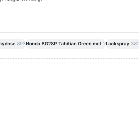
raydose
893
Honda BG28P Tahitian Green met
2
Lackspray
38
ken Sie
Drücken Sie
ER für
ENTER für
mehr
mehr Optionen
onen zu
zu AVO
ifpapier
Silikonentferner
serfest
/
iversen
Siliconentferner
nungen
500ml
A060105