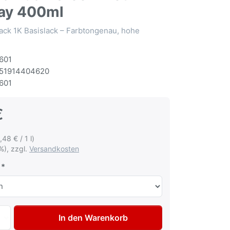
ay 400ml
ack 1K Basislack – Farbtongenau, hohe
601
51914404620
601
€
,48 € / 1 l)
%), zzgl.
Versandkosten
Autolack Spraydose für Honda BG28P Tahitian Green met L
In den Warenkorb