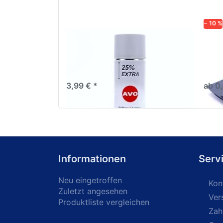
− 10 %
AVO Haftgrund grau Lackspray
Schl
500ml
dive
Nass-
trock
3,99 € *
ab 0
Informationen
Serv
Neu eingetroffen
Kon
Zuletzt angesehen
Ver
Produktliste vergleichen
Zah