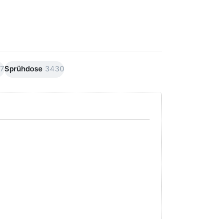
17
Sprühdose
3430
Drücken Sie
Drücken Sie
ENTER für
ENTER für
mehr Optionen
mehr
zu AVO
Optionen
Premiumline
zu AVO
Carnaubawachs
Premiumline
Versiegelung
Schleif +
Hochglanz
Polierpaste
250ml
250ml