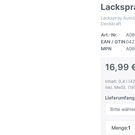
Lackspr
Lackspray Autol
Deckkraft
Art.-Nr.
A08
EAN / GTIN
042
MPN
A08
16,99 
Inhalt: 0,4 l (42
inkl. MwSt. (19
Lieferumfang
Menge:
1