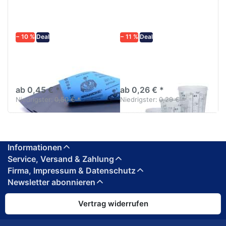
− 10 %
Deal
− 11 %
Deal
Schleifpapier
Lackmischbecher PVC
wasserfest in
mit Skala Diverse
diversen Körnungen
größen
ab 0,45 € *
ab 0,26 € *
Niedrigster:
0,50 € *
Niedrigster:
0,29 € *
Informationen
Service, Versand & Zahlung
Firma, Impressum & Datenschutz
Newsletter abonnieren
Vertrag widerrufen