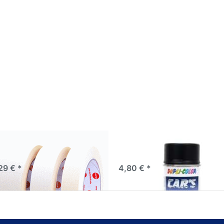
Abklebeband
Duplicolor Cars Lackspray
ebeband hell bis 80C°/1h
schwarz matt 400ml
29 € *
4,80 € *