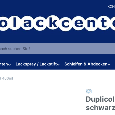
KON
 einen Suchbegriff ein. Während Sie tippen, erscheinen automat
hten
Lackspray / Lackstift
Schleifen & Abdecken
d 400ml
Duplico
schwarz