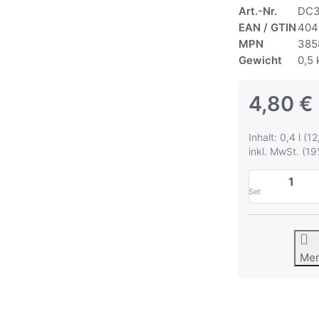
Art.-Nr.
DC3
EAN / GTIN
404
MPN
385
Gewicht
0,5 
4,80 €
Inhalt: 0,4 l (12
inkl. MwSt. (19
Set
Me