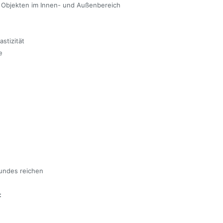
n Objekten im Innen- und Außenbereich
stizität
e
undes reichen
: