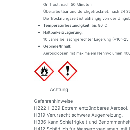
Grifffest: nach 50 Minuten
Überarbeitbar und durchgetrocknet: nach 24 S
Die Trocknungszeit ist abhängig von der Umgeb
Temperaturbeständigkeit:
bis 80°C
Haltbarkeit/Lagerung:
10 Jahre bei sachgerechter Lagerung (=10°-25°
Gebinde/Inhalt:
Aerosoldosen mit maximalem Nennvolumen 400
Achtung
Gefahrenhinweise
H222-H229 Extrem entzündbares Aerosol. B
H319 Verursacht schwere Augenreizung.
H336 Kann Schläfrigkeit und Benommenhei
H412 Schädlich für Wasserorganismen, mit l