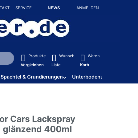
TAKT
SERVICE
NEWS
ANMELDEN
isch erste Ergebnisse. Drücken Sie die Eingabetaste, um alle 
Produkte
Wunsch
Waren
Vergleichen
Liste
Korb
Spachtel & Grundierungen
Unterbodenschutz / HV
lor Cars Lackspray
 glänzend 400ml