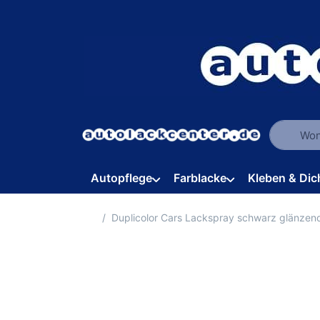
Geben Sie
Autopflege
Farblacke
Kleben & Dic
Startseite
Duplicolor Cars Lackspray schwarz glänzen