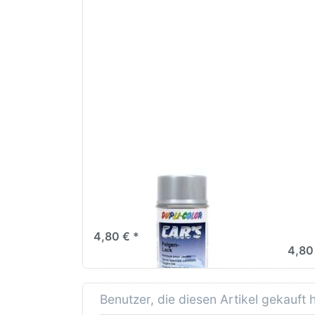
ENTER für
für 
mehr
D
Optionen
zu
Haft
Duplicolor
Cars
Lackspray
Felgensilber
400ml
Duplicolor Cars Lackspray
Dupl
Felgensilber 400ml
Haft
400
4,80 € *
4,80
Benutzer, die diesen Artikel gekauft