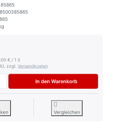
85865
8500385865
865
kg
,00 € / 1 l)
%), zzgl.
Versandkosten
Duplicolor Cars Lackspray schwarz glänzend 400ml zu 4,80
In den Warenkorb
rken
Vergleichen