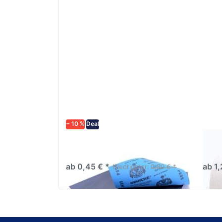
− 10 %
Deal
Schleifpapier wasserfest in
AVO 
diversen Körnungen
Abkl
ab 0,45 € *
ab 1,
Niedrigster:
0,50 € *