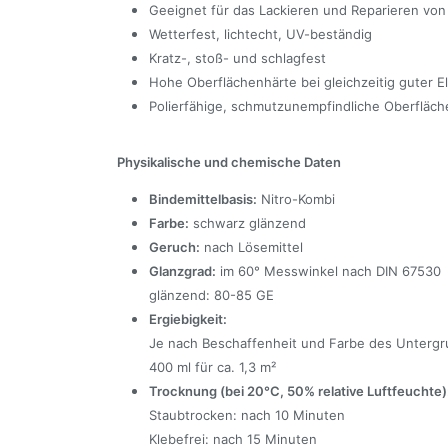
Geeignet für das Lackieren und Reparieren vo
Wetterfest, lichtecht, UV-beständig
Kratz-, stoß- und schlagfest
Hohe Oberflächenhärte bei gleichzeitig guter Ela
Polierfähige, schmutzunempfindliche Oberfläch
Physikalische und chemische Daten
Bindemittelbasis:
Nitro-Kombi
Farbe:
schwarz glänzend
Geruch:
nach Lösemittel
Glanzgrad:
im 60° Messwinkel nach DIN 67530
glänzend: 80-85 GE
Ergiebigkeit:
Je nach Beschaffenheit und Farbe des Untergr
400 ml für ca. 1,3 m²
Trocknung (bei 20°C, 50% relative Luftfeuchte)
Staubtrocken: nach 10 Minuten
Klebefrei: nach 15 Minuten