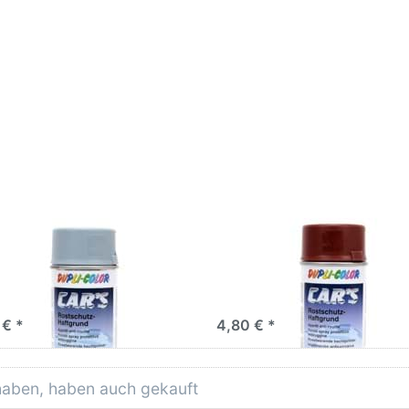
mehr Optionen zu
für mehr Optionen zu
uplicolor Cars
Duplicolor Cars
Lackspray
Lackspray
grund/Rostschutz
Haftgrund/Rostschutz
grau 400ml
rotbraun 400ml
icolor Cars Lackspray
Duplicolor Cars Lackspray
grund/Rostschutz grau
Haftgrund/Rostschutz rot
ml
400ml
 € *
4,80 € *
 haben, haben auch gekauft