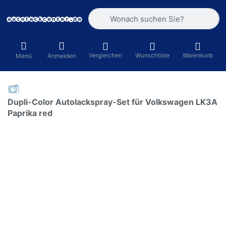
Geben Sie einen Suchbegriff ein. Währ
Vergleichen
Wunschliste
Warenkorb
Menü
Anmelden
Dupli-Color Autolackspray-Set für Volkswagen LK3A
Paprika red