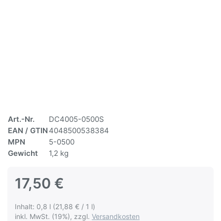
Art.-Nr.
DC4005-0500S
EAN / GTIN
4048500538384
MPN
5-0500
Gewicht
1,2 kg
17,50 €
Inhalt: 0,8 l (21,88 € / 1 l)
inkl. MwSt. (19%), zzgl.
Versandkosten