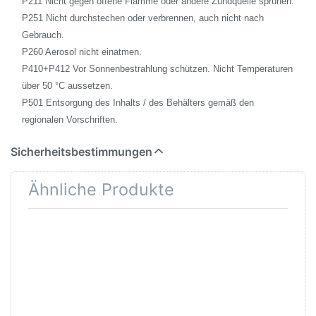
P211 Nicht gegen offene Flamme oder andere Zündquelle sprühen.
P251 Nicht durchstechen oder verbrennen, auch nicht nach
Gebrauch.
P260 Aerosol nicht einatmen.
P410+P412 Vor Sonnenbestrahlung schützen. Nicht Temperaturen
über 50 °C aussetzen.
P501 Entsorgung des Inhalts / des Behälters gemäß den
regionalen Vorschriften.
Sicherheitsbestimmungen
Ähnliche Produkte
Drücken
Drücken Sie ENTER
Sie
für mehr Optionen zu
ENTER für
Duplicolor Cars
mehr
Lackspray
Optionen
Haftgrund/Rostschutz
zu
grau 400ml
Duplicolor
Cars
Lackspray