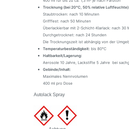
400 ml für bis zu ca. 1,3 m² je nach Farbton
Trocknung (bei 20°C, 50% relative Luftfeuchte)
Staubtrocken: nach 10 Minuten
Grifffest: nach 50 Minuten
Überlackierbar mit 2-Schicht-Klarlack: nach 30
Durchgetrocknet: nach 24 Stunden
Die Trocknungszeit ist abhängig von der Umgeb
Temperaturbeständigkeit:
bis 80°C
Haltbarkeit/Lagerung:
Aerosole 10 Jahre, Lackstifte 5 Jahre bei sach
Gebinde/Inhalt:
Maximales Nennvolumen
400 ml pro Dose
Autolack Spray