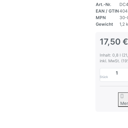
Art.-Nr.
DC4
EAN / GTIN
404
MPN
30-
Gewicht
1,2 
17,50 
Inhalt: 0,8 l (21
inkl. MwSt. (19
Stück
Me