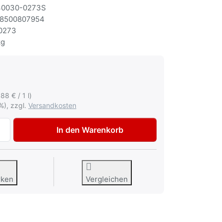
0030-0273S
8500807954
0273
kg
€
,88 € / 1 l)
%), zzgl.
Versandkosten
Dupli-Color Autolackspray-Set für Opel 380 Kryptongrün zu
In den Warenkorb
rken
Vergleichen