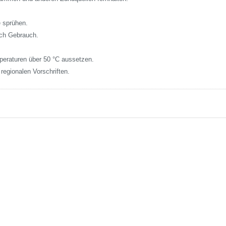
 sprühen.
ach Gebrauch.
eraturen über 50 °C aussetzen.
egionalen Vorschriften.
cken Sie ENTER
Drücken Sie ENTER
mehr Optionen zu
für mehr Optionen zu
uplicolor Cars
Duplicolor Cars
Lackspray
Lackspray
grund/Rostschutz
Haftgrund/Rostschutz
grau 400ml
rotbraun 400ml