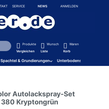
TAKT
SERVICE
NEWS
ANMELDEN
isch erste Ergebnisse. Drücken Sie die Eingabetaste, um alle 
Produkte
Wunsch
Waren
Vergleichen
Liste
Korb
Spachtel & Grundierungen
Unterbodenschutz / HV
olor Autolackspray-Set
l 380 Kryptongrün