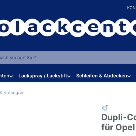
KON
 einen Suchbegriff ein. Während Sie tippen, erscheinen automat
hten
Lackspray / Lackstift
Schleifen & Abdecken
 Kryptongrün
Dupli-C
für Ope