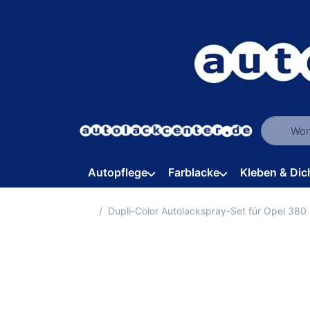
Geben Sie
Autopflege
Farblacke
Kleben & Dic
Startseite
Dupli-Color Autolackspray-Set für Opel 380