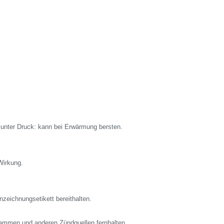
unter Druck: kann bei Erwärmung bersten.
Wirkung.
nzeichnungsetikett bereithalten.
lammen und anderen Zündquellen fernhalten.