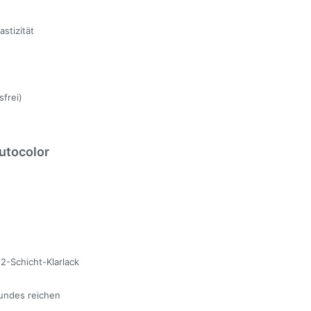
stizität
sfrei)
utocolor
2-Schicht-Klarlack
undes reichen