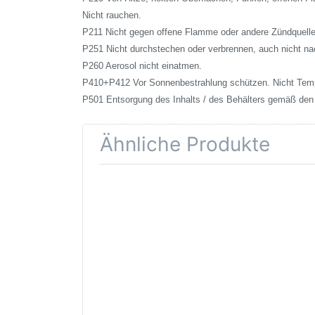
Nicht rauchen.
P211 Nicht gegen offene Flamme oder andere Zündquelle
P251 Nicht durchstechen oder verbrennen, auch nicht n
P260 Aerosol nicht einatmen.
P410+P412 Vor Sonnenbestrahlung schützen. Nicht Temp
P501 Entsorgung des Inhalts / des Behälters gemäß den r
Ähnliche Produkte
Drücken
Drü
Sie
für 
ENTER für
D
mehr
Optionen
Haft
zu
Duplicolor
Cars
Lackspray
Klarlack
glänzend
400ml