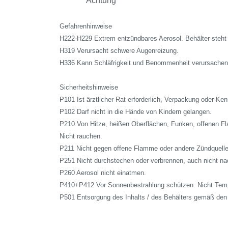
Achtung
Gefahrenhinweise
H222-H229 Extrem entzündbares Aerosol. Behälter steht 
H319 Verursacht schwere Augenreizung.
H336 Kann Schläfrigkeit und Benommenheit verursachen
Sicherheitshinweise
P101 Ist ärztlicher Rat erforderlich, Verpackung oder Ken
P102 Darf nicht in die Hände von Kindern gelangen.
P210 Von Hitze, heißen Oberflächen, Funken, offenen F
Nicht rauchen.
P211 Nicht gegen offene Flamme oder andere Zündquelle
P251 Nicht durchstechen oder verbrennen, auch nicht n
P260 Aerosol nicht einatmen.
P410+P412 Vor Sonnenbestrahlung schützen. Nicht Temp
P501 Entsorgung des Inhalts / des Behälters gemäß den r