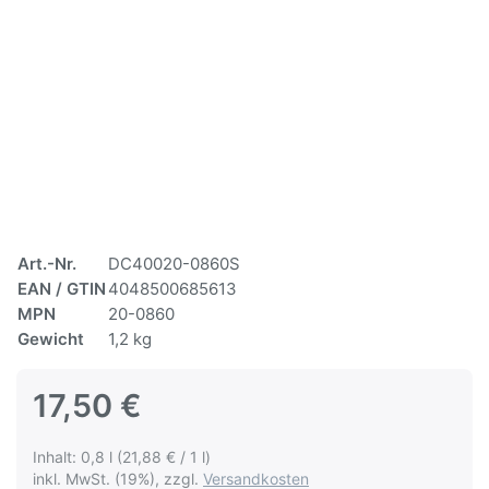
Art.-Nr.
DC40020-0860S
EAN / GTIN
4048500685613
MPN
20-0860
Gewicht
1,2 kg
17,50 €
Inhalt: 0,8 l (21,88 € / 1 l)
inkl. MwSt. (19%), zzgl.
Versandkosten