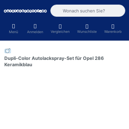
Geben Sie einen Suchbegriff ein. Währ
Vergleichen
Wunschliste
Warenkorb
Menü
Anmelden
Dupli-Color Autolackspray-Set für Opel 286
Keramikblau