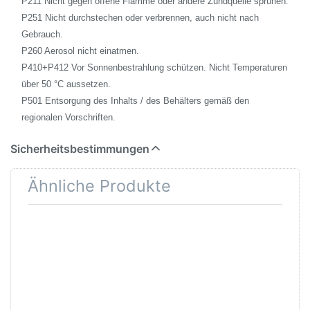
P211 Nicht gegen offene Flamme oder andere Zündquelle sprühen.
P251 Nicht durchstechen oder verbrennen, auch nicht nach
Gebrauch.
P260 Aerosol nicht einatmen.
P410+P412 Vor Sonnenbestrahlung schützen. Nicht Temperaturen
über 50 °C aussetzen.
P501 Entsorgung des Inhalts / des Behälters gemäß den
regionalen Vorschriften.
Sicherheitsbestimmungen
Ähnliche Produkte
Drücken
Drücken Sie ENTER
Sie
für mehr Optionen zu
ENTER für
Duplicolor Cars
mehr
Lackspray
Optionen
Haftgrund/Rostschutz
zu
grau 400ml
Duplicolor
Cars
Lackspray