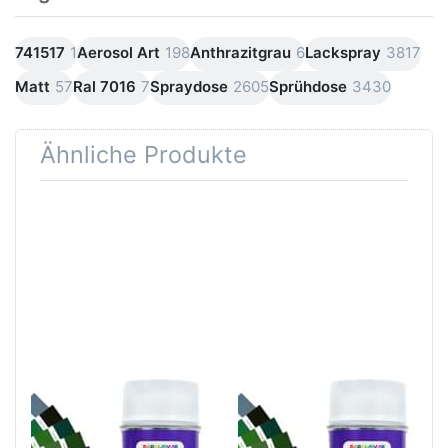
741517
1
Aerosol Art
198
Anthrazitgrau
6
Lackspray
3817
Matt
57
Ral 7016
7
Spraydose
2605
Sprühdose
3430
Ähnliche Produkte
Drücken
Drücken Sie
Sie
ENTER für
ENTER für
mehr
mehr
Optionen zu
Optionen
Dupli Color
zu Dupli
Aerosol Art
Color
Grundierung
Aerosol
Grau
Art
Lackspray
Lackspray
400ml
Klarlack
matt
Dupli Color Aerosol
Dupli Color Aerosol
Art Lackspray Klarlack
Art Grundierung Grau
matt
Lackspray 400ml