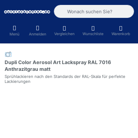
Geben Sie einen Suchbegriff ein. Währ
Vergleichen
Wunschliste
Warenkorb
Menü
Anmelden
Dupli Color Aerosol Art Lackspray RAL 7016
Anthrazitgrau matt
Sprühlackieren nach den Standards der RAL-Skala für perfekte
Lackierungen