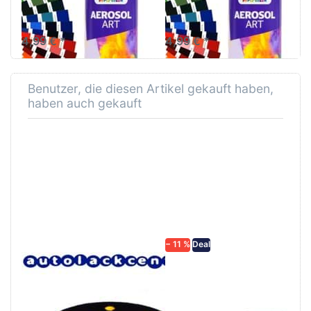
Sprühlackieren nach den
Standards der RAL-Skala für
perfekte Lackierungen
4,99 € *
4,99 € *
Benutzer, die diesen Artikel gekauft haben,
haben auch gekauft
− 11 %
Deal
Schleifteller 150mm
Lackmischbecher PVC
für Excenterschleifer
mit Skala Diverse
Multiloch
größen