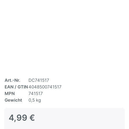
Art.-Nr.
DC741517
EAN / GTIN
4048500741517
MPN
741517
Gewicht
0,5 kg
4,99 €