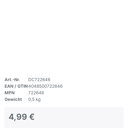
Art.-Nr.
DC722646
EAN / GTIN
4048500722646
MPN
722646
Gewicht
0,5 kg
4,99 €