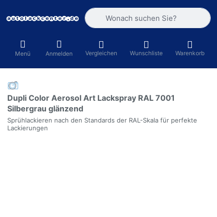
Geben Sie einen Suchbegriff ein. Währ
Vergleichen
Wunschliste
Warenkorb
Menü
Anmelden
Dupli Color Aerosol Art Lackspray RAL 7001
Silbergrau glänzend
Sprühlackieren nach den Standards der RAL-Skala für perfekte
Lackierungen