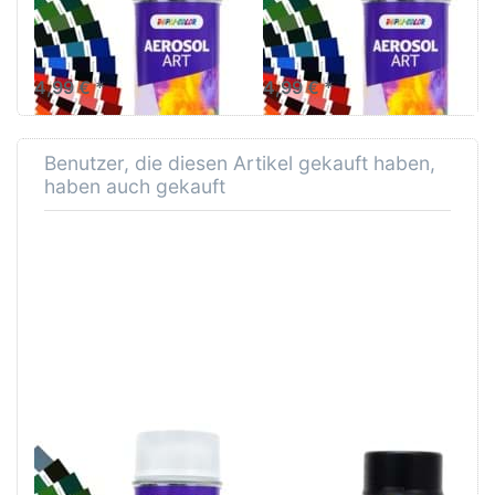
matt
Lackspray 400ml
Sprühlackieren nach den
Standards der RAL-Skala für
perfekte Lackierungen
4,99 € *
4,99 € *
Benutzer, die diesen Artikel gekauft haben,
haben auch gekauft
Dupli Color Aerosol
Duplicolor Cars
Art Lackspray RAL
Lackspray schwarz
9005 Tiefschwarz
matt 400ml