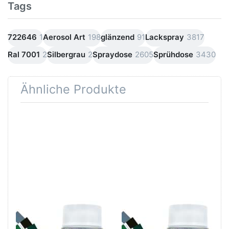
Tags
722646
1
Aerosol Art
198
glänzend
91
Lackspray
3817
Ral 7001
2
Silbergrau
2
Spraydose
2605
Sprühdose
3430
Ähnliche Produkte
Drücken
Drücken Sie
Sie
ENTER für
ENTER für
mehr
mehr
Optionen zu
Optionen
Dupli Color
zu Dupli
Aerosol Art
Color
Grundierung
Aerosol
Grau
Art
Lackspray
Lackspray
400ml
Klarlack
matt
Dupli Color Aerosol
Dupli Color Aerosol
Art Lackspray Klarlack
Art Grundierung Grau