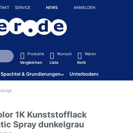
TAKT
SERVICE
NEWS
ANMELDEN
isch erste Ergebnisse. Drücken Sie die Eingabetaste, um alle 
Produkte
Wunsch
Waren
Vergleichen
Liste
Korb
Spachtel & Grundierungen
Unterbodenschutz / HV
stange
lor 1K Kunststofflack
tic Spray dunkelgrau