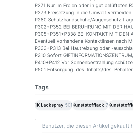
P271 Nur im Freien oder in gut belüfteten
P273 Freisetzung in die Umwelt vermeiden.
P280 Schutzhandschuhe/Augenschutz trag
P302+P352 BEI BERÜHRUNG MIT DER HAUT:
P305+P351+P338 BEI KONTAKT MIT DEN AUG
Eventuell vorhandene Kontaktlinsen nach Mö
P333+P313 Bei Hautreizung oder -ausschlag:
P310 Sofort GIFTINFORMATIONSZENTRUM/A
P410+P412 Vor Sonnenbestrahlung schützen
P501 Entsorgung des Inhalts/des Behälters
Tags
1K Lackspray
501
Kunststofflack
7
Kunststoff
Benutzer, die diesen Artikel gekauft