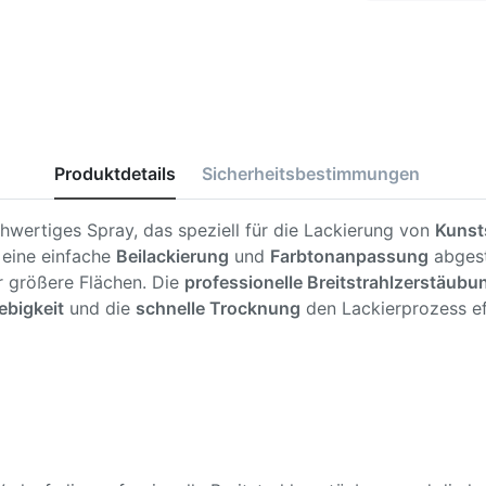
Produktdetails
Sicherheitsbestimmungen
chwertiges Spray, das speziell für die Lackierung von
Kunst
f eine einfache
Beilackierung
und
Farbtonanpassung
abgest
ür größere Flächen. Die
professionelle Breitstrahlzerstäubu
ebigkeit
und die
schnelle Trocknung
den Lackierprozess eff