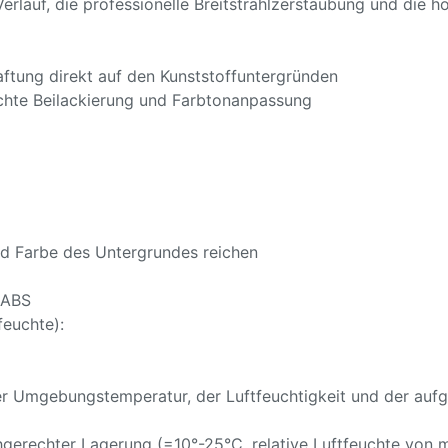
rlauf, die professionelle Breitstrahlzerstäubung und die ho
aftung direkt auf den Kunststoffuntergründen
ichte Beilackierung und Farbtonanpassung
nd Farbe des Untergrundes reichen
 ABS
feuchte):
er Umgebungstemperatur, der Luftfeuchtigkeit und der aufg
hgerechter Lagerung (=10°-25°C, relative Luftfeuchte von 