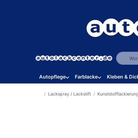
Geben Sie
Autopflege
Farblacke
Kleben & Dic
Startseite
Lackspray / Lackstift
Kunststofflackierun