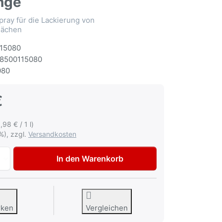
nge
ray für die Lackierung von
lächen
15080
8500115080
080
€
,98 € / 1 l)
%), zzgl.
Versandkosten
Dupli-Color 1K Kunststofflack Colormatic Spray dunkelgrau
In den Warenkorb
rken
Vergleichen