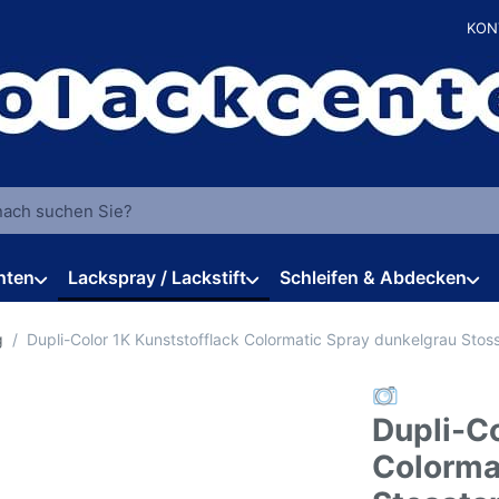
KON
 einen Suchbegriff ein. Während Sie tippen, erscheinen automat
hten
Lackspray / Lackstift
Schleifen & Abdecken
g
Dupli-Color 1K Kunststofflack Colormatic Spray dunkelgrau Stos
Dupli-Co
Colorma