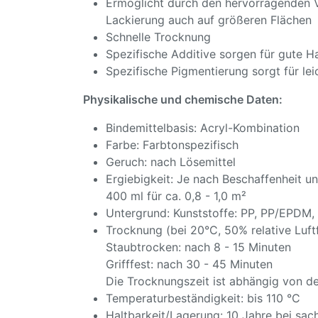
Ermöglicht durch den hervorragenden Ve
Lackierung auch auf größeren Flächen
Schnelle Trocknung
Spezifische Additive sorgen für gute H
Spezifische Pigmentierung sorgt für le
Physikalische und chemische Daten:
Bindemittelbasis: Acryl-Kombination
Farbe: Farbtonspezifisch
Geruch: nach Lösemittel
Ergiebigkeit: Je nach Beschaffenheit u
400 ml für ca. 0,8 - 1,0 m²
Untergrund: Kunststoffe: PP, PP/EPDM,
Trocknung (bei 20°C, 50% relative Luft
Staubtrocken: nach 8 - 15 Minuten
Grifffest: nach 30 - 45 Minuten
Die Trocknungszeit ist abhängig von d
Temperaturbeständigkeit: bis 110 °C
Haltbarkeit/Lagerung: 10 Jahre bei sac