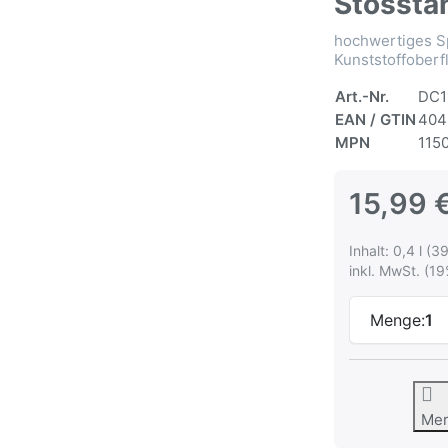
Stossta
hochwertiges Sp
Kunststoffoberf
Art.-Nr.
DC1
EAN / GTIN
404
MPN
115
15,99 
Inhalt: 0,4 l (39
inkl. MwSt. (19
Menge:
1
Me