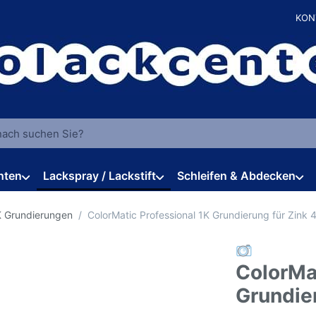
KON
 einen Suchbegriff ein. Während Sie tippen, erscheinen automat
hten
Lackspray / Lackstift
Schleifen & Abdecken
K Grundierungen
ColorMatic Professional 1K Grundierung für Zink 
ColorMat
Grundie