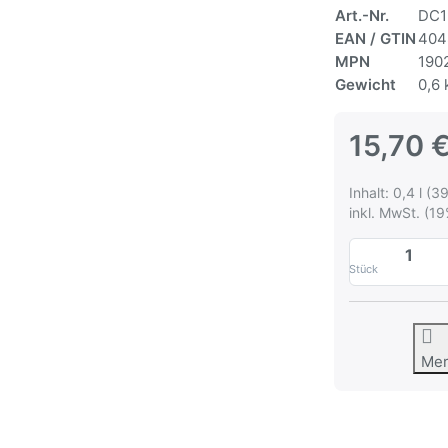
Art.-Nr.
DC1
EAN / GTIN
404
MPN
190
Gewicht
0,6 
15,70 
Inhalt: 0,4 l (39
inkl. MwSt. (19
Stück
Me