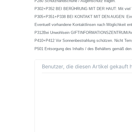
P280 Schutzhandschuhe / Augenschutz tragen.
P302+P352 BEI BERÜHRUNG MIT DER HAUT: Mit viel 
P305+P351+P338 BEI KONTAKT MIT DEN AUGEN: Einige
Eventuell vorhandene Kontaktlinsen nach Möglichkeit ent
P312Bei Unwohlsein GIFTINFORMATIONSZENTRUM/Arzt
P410+P412 Vor Sonnenbestrahlung schützen. Nicht Temp
P501 Entsorgung des Inhalts / des Behälters gemäß den r
Benutzer, die diesen Artikel gekauft