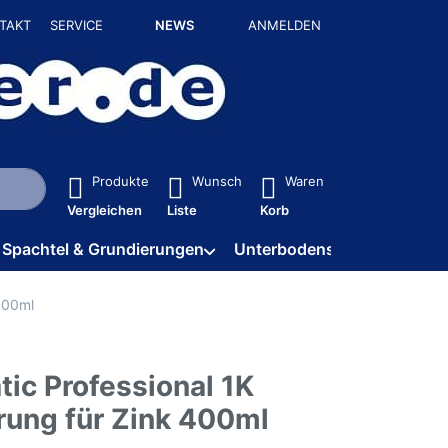
TAKT
SERVICE
NEWS
ANMELDEN
isch erste Ergebnisse. Drücken Sie die Eingabetaste, um alle 
Produkte
Wunsch
Waren
Vergleichen
Liste
Korb
Spachtel & Grundierungen
Unterbodenschutz / HV
400ml
ic Professional 1K
rung für Zink 400ml