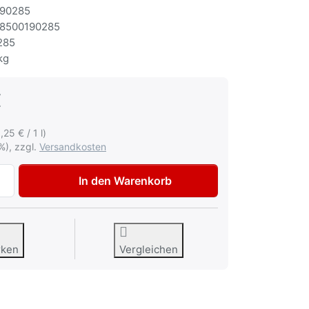
90285
8500190285
285
kg
€
,25 € / 1 l)
%), zzgl.
Versandkosten
ColorMatic Professional 1K Grundierung für Zink 400ml zu 
In den Warenkorb
rken
Vergleichen