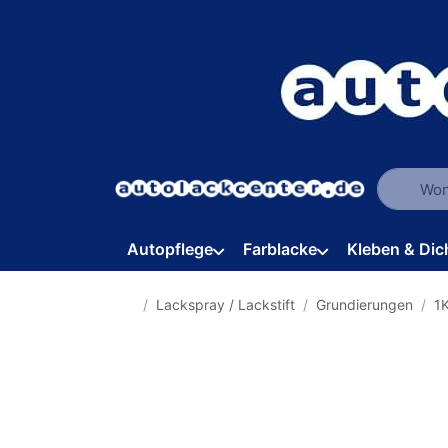
Geben Sie
Autopflege
Farblacke
Kleben & Dic
Startseite
Lackspray / Lackstift
Grundierungen
1