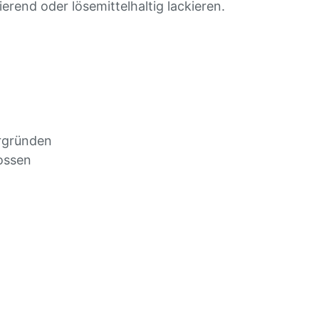
end oder lösemittelhaltig lackieren.
rgründen
ossen