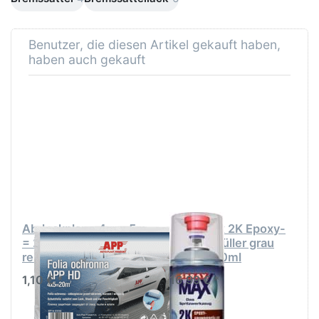
Benutzer, die diesen Artikel gekauft haben,
haben auch gekauft
Abdeckplane 4m x 5m
SprayMax 2K Epoxy-
= 20m² PE "extrem
Grundierfüller grau
reissfest"
Spray 400ml
1,10 € *
16,99 € *