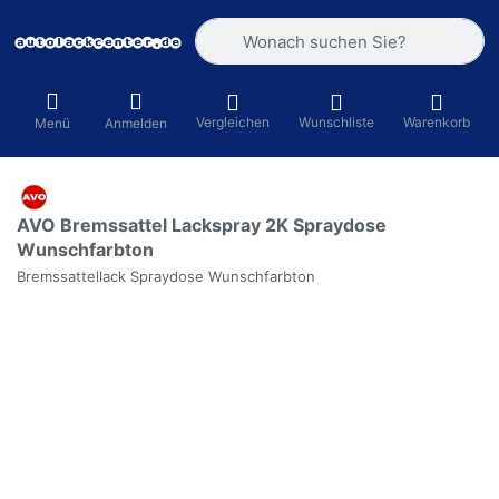
Geben Sie einen Suchbegriff ein. Währ
Vergleichen
Wunschliste
Warenkorb
Menü
Anmelden
AVO Bremssattel Lackspray 2K Spraydose
Wunschfarbton
Bremssattellack Spraydose Wunschfarbton