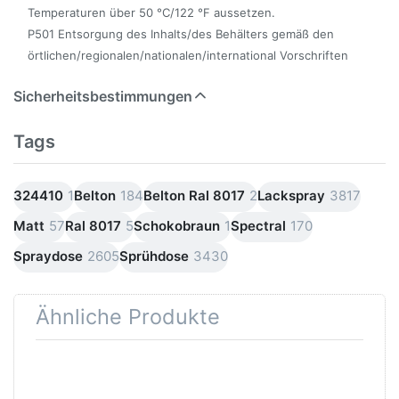
Temperaturen über 50 °C/122 °F aussetzen.
P501 Entsorgung des Inhalts/des Behälters gemäß den
örtlichen/regionalen/nationalen/international Vorschriften
Sicherheitsbestimmungen
Tags
324410
1
Belton
184
Belton Ral 8017
2
Lackspray
3817
Matt
57
Ral 8017
5
Schokobraun
1
Spectral
170
Spraydose
2605
Sprühdose
3430
Ähnliche Produkte
Drücken
Drücken Sie
Sie
ENTER für
ENTER
mehr