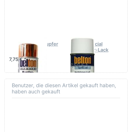
für mehr
Optionen
Optionen
zu Belton
zu
special
Belton
Heizkörper-
special
Lack
Kupfer
reinweiss
Effekt
Spray
Belton special Kupfer
Belton special
Effekt Spray
Heizkörper-Lack
reinweiss
7,75 € *
7,50 € *
Benutzer, die diesen Artikel gekauft haben,
haben auch gekauft