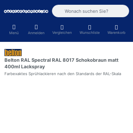
Geben Sie einen Suchbegriff ein. Währ
Vergleichen
Wunschliste
Warenkorb
Menü
Anmelden
Belton RAL Spectral RAL 8017 Schokobraun matt
400ml Lackspray
Farbexaktes Sprühlackieren nach den Standards der RAL-Skala