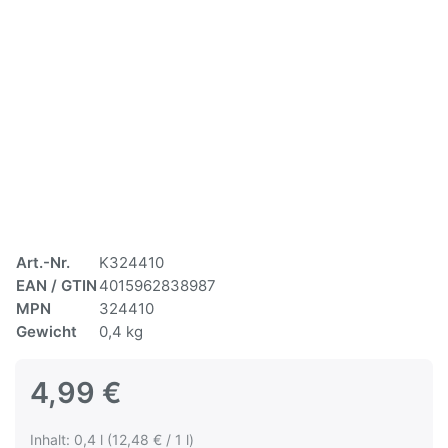
Art.-Nr.
K324410
EAN / GTIN
4015962838987
MPN
324410
Gewicht
0,4 kg
4,99 €
Inhalt: 0,4 l (12,48 € / 1 l)