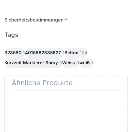
Sicherheitsbestimmungen
Tags
323580
1
4015962835627
1
Belton
184
Kurzzeit Markierer Spray
5
Weiss
3
weiß
1
Ähnliche Produkte
Drücken
Sie
ENTER
für mehr
Optionen
zu
SprayMax
Handgriff