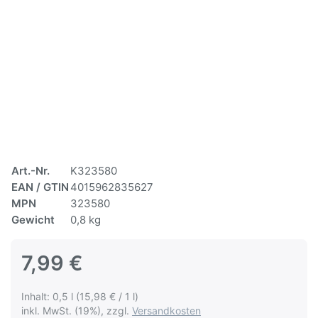
Art.-Nr.
K323580
EAN / GTIN
4015962835627
MPN
323580
Gewicht
0,8 kg
7,99 €
Inhalt: 0,5 l (15,98 € / 1 l)
inkl. MwSt. (19%), zzgl.
Versandkosten