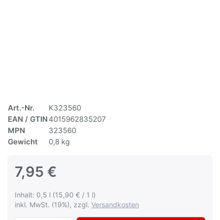
Art.-Nr.
K323560
EAN / GTIN
4015962835207
MPN
323560
Gewicht
0,8 kg
7,95 €
Inhalt: 0,5 l (15,90 € / 1 l)
inkl. MwSt. (19%), zzgl.
Versandkosten