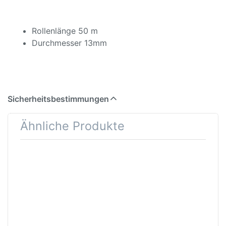
Rollenlänge 50 m
Durchmesser 13mm
Sicherheitsbestimmungen
Ähnliche Produkte
Drücken Sie
Drücken Sie
ENTER für
ENTER für
mehr Optionen
mehr
zu AVO
Optionen zu
Zierleisten-
Zierlinienband
Klebeband
4mm x 66m
doppelseitiges
rot
Klebeband für
Zierleisten
12mm x 10m