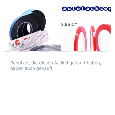
AVO Zierleisten-
Zierlinienband 4mm x
Klebeband
66m rot
doppelseitiges
3,95 € *
Klebeband für
Zierleisten 12mm x
10m
3,45 € *
Benutzer, die diesen Artikel gekauft haben,
haben auch gekauft