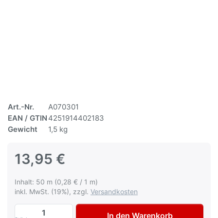
Art.-Nr.
A070301
EAN / GTIN
4251914402183
Gewicht
1,5 kg
13,95 €
Inhalt: 50 m (0,28 € / 1 m)
inkl. MwSt. (19%), zzgl.
Versandkosten
AVO Schaumband Foam Tape 13mm x 50m 
In den Warenkorb