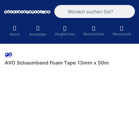
Geben Sie einen Suchbegriff ein. Währ
Vergleichen
Wunschliste
Warenkorb
Menü
Anmelden
AVO Schaumband Foam Tape 13mm x 50m