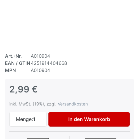
Art.-Nr.
A010904
EAN / GTIN
4251914404668
MPN
A010904
2,99 €
inkl. MwSt. (19%), zzgl.
Versandkosten
AVO Duftbaum "ASIA" Boss zu 2,99 €, Men
Menge:
1
In den Warenkorb