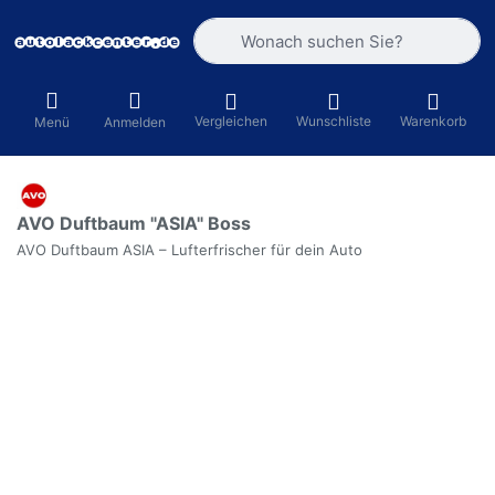
Geben Sie einen Suchbegriff ein. Währ
Vergleichen
Wunschliste
Warenkorb
Menü
Anmelden
AVO Duftbaum "ASIA" Boss
AVO Duftbaum ASIA – Lufterfrischer für dein Auto