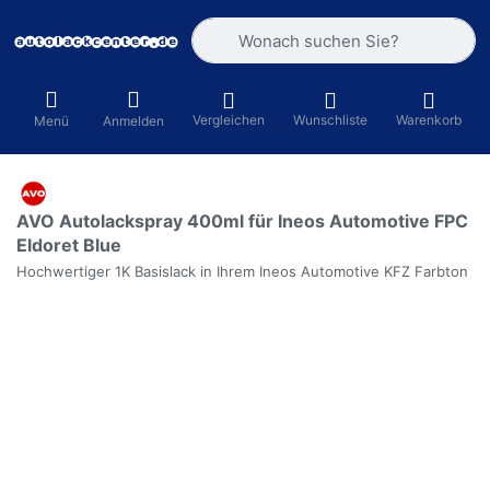
Geben Sie einen Suchbegriff ein. Währ
Vergleichen
Wunschliste
Warenkorb
Menü
Anmelden
AVO Autolackspray 400ml für Ineos Automotive FPC
Eldoret Blue
Hochwertiger 1K Basislack in Ihrem Ineos Automotive KFZ Farbton