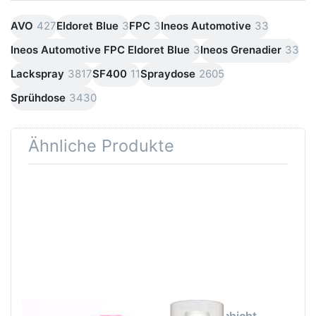
AVO
427
Eldoret Blue
3
FPC
3
Ineos Automotive
33
Ineos Automotive FPC Eldoret Blue
3
Ineos Grenadier
33
Lackspray
3817
SF400
11
Spraydose
2605
Sprühdose
3430
Ähnliche Produkte
Drücken Sie
Drücken
ENTER für
Sie
mehr
ENTER
Optionen zu
für mehr
SprayMax 2K
Optionen
Klarlack
zu AutoK
hochglänzend
2
680061
Schicht
Klarlack
Autolack
400ml
SPRAYMAX
AutoK 2 Schicht