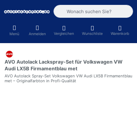
Geben Sie einen Suchbegriff ein. Währ
Vergleichen
Wunschliste
Warenkorb
Menü
Anmelden
AVO Autolack Lackspray-Set für Volkswagen VW
Audi LX5B Firmamentblau met
AVO Autolack Spray-Set Volkswagen VW Audi LX5B Firmamentblau
met – Originalfarbton in Profi-Qualität