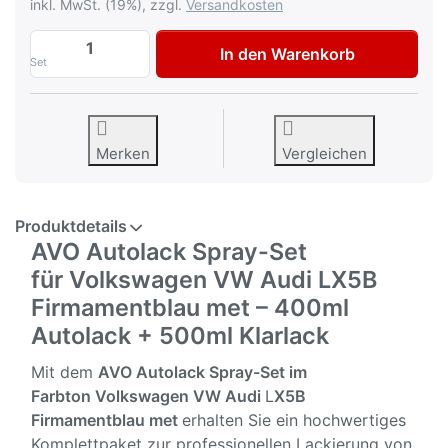
inkl. MwSt. (19%), zzgl.
Versandkosten
AVO Autolack Lackspray-Set für Volkswa
In den Warenkorb
Set
Merken
Vergleichen
Produktdetails
AVO Autolack Spray-Set
für Volkswagen VW Audi LX5B
Firmamentblau met – 400ml
Autolack + 500ml Klarlack
Mit dem
AVO Autolack Spray-Set im
Farbton
Volkswagen VW Audi
L
X5B
Firmamentblau met
erhalten Sie ein hochwertiges
Komplettpaket zur professionellen Lackierung von