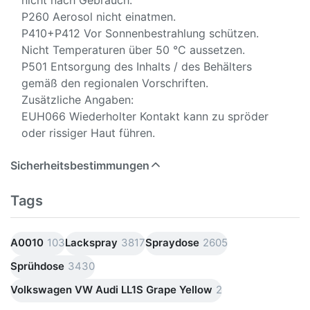
nicht nach Gebrauch.
P260 Aerosol nicht einatmen.
P410+P412 Vor Sonnenbestrahlung schützen.
Nicht Temperaturen über 50 °C aussetzen.
P501 Entsorgung des Inhalts / des Behälters
gemäß den regionalen Vorschriften.
Zusätzliche Angaben:
EUH066 Wiederholter Kontakt kann zu spröder
oder rissiger Haut führen.
Sicherheitsbestimmungen
Tags
A0010
103
Lackspray
3817
Spraydose
2605
Sprühdose
3430
Volkswagen VW Audi LL1S Grape Yellow
2