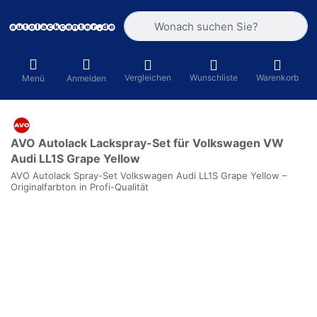
Geben Sie einen Suchbegriff ein. Währ
Vergleichen
Wunschliste
Warenkorb
Menü
Anmelden
AVO Autolack Lackspray-Set für Volkswagen VW
Audi LL1S Grape Yellow
AVO Autolack Spray-Set Volkswagen Audi LL1S Grape Yellow –
Originalfarbton in Profi-Qualität