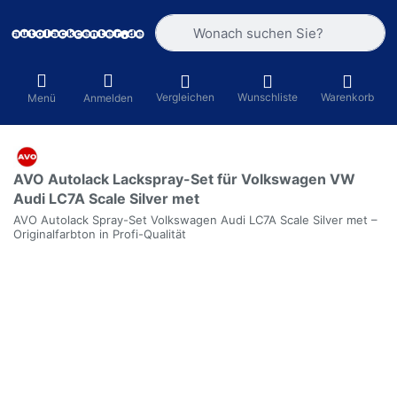
Geben Sie einen Suchbegriff ein. Währ
Vergleichen
Wunschliste
Warenkorb
Menü
Anmelden
AVO Autolack Lackspray-Set für Volkswagen VW
Audi LC7A Scale Silver met
AVO Autolack Spray-Set Volkswagen Audi LC7A Scale Silver met –
Originalfarbton in Profi-Qualität