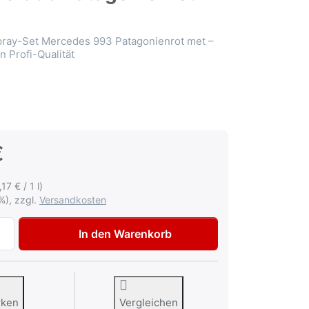
pray-Set Mercedes 993 Patagonienrot met –
in Profi-Qualität
€
,17 € / 1 l)
%), zzgl.
Versandkosten
AVO Autolack Lackspray-Set für Mercedes 993 Patagonienro
In den Warenkorb
rken
Vergleichen