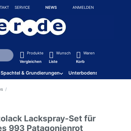
TAKT
SERVICE
NEWS
ANMELDEN
isch erste Ergebnisse. Drücken Sie die Eingabetaste, um alle 
Produkte
Wunsch
Waren
Vergleichen
Liste
Korb
Spachtel & Grundierungen
Unterbodenschutz / HV
es
olack Lackspray-Set für
s 993 Patagonienrot