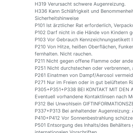
H319 Verursacht schwere Augenreizung.
H336 Kann Schläfrigkeit und Benommenheit
Sicherheitshinweise
P101 Ist ärztlicher Rat erforderlich, Verpa
P102 Darf nicht in die Hände von Kindern g
P103 Vor Gebrauch Kennzeichnungsetikett l
P210 Von Hitze, heißen Oberflächen, Funk
fernhalten. Nicht rauchen.
P211 Nicht gegen offene Flamme oder ande
P251 Nicht durchstechen oder verbrennen, 
P261 Einatmen von Dampf/Aerosol vermeid
P271 Nur im Freien oder in gut belüfteten
P305+P351+P338 BEI KONTAKT MIT DEN AUG
Eventuell vorhandene Kontaktlinsen nach Mö
P312 Bei Unwohlsein GIFTINFORMATIONSZ
P337+P313 Bei anhaltender Augenreizung: Är
P410+P412 Vor Sonnenbestrahlung schützen
P501 Entsorgung des Inhalts/des Behälters 
internationalen Vorschriften.