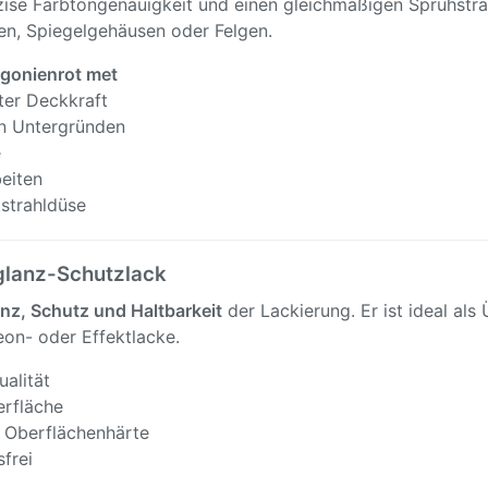
ise Farbtongenauigkeit und einen gleichmäßigen Sprühstr
en, Spiegelgehäusen oder Felgen.
gonienrot met
ter Deckkraft
en Untergründen
e
eiten
tstrahldüse
glanz-Schutzlack
nz, Schutz und Haltbarkeit
der Lackierung. Er ist ideal al
eon- oder Effektlacke.
alität
erfläche
 Oberflächenhärte
frei