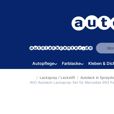
Geben Sie
Autopflege
Farblacke
Kleben & Dic
Startseite
Lackspray / Lackstift
Autolack in Sprayd
AVO Autolack Lackspray-Set für Mercedes 993 Pa