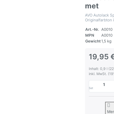
met
AVO Autolack S
Originalfarbton 
Art.-Nr.
A0010
MPN
A0010
Gewicht
1,5 kg
19,95 
Inhalt: 0,9 l (22
inkl. MwSt. (19
Set
Me