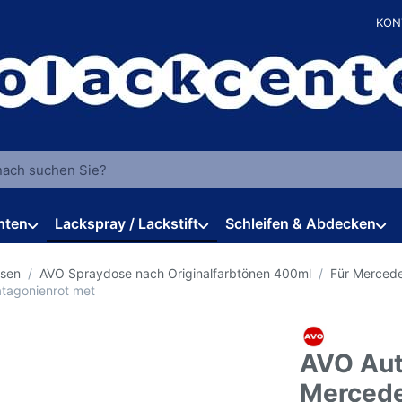
KON
 einen Suchbegriff ein. Während Sie tippen, erscheinen automat
hten
Lackspray / Lackstift
Schleifen & Abdecken
osen
AVO Spraydose nach Originalfarbtönen 400ml
Für Merced
tagonienrot met
AVO Aut
Mercede