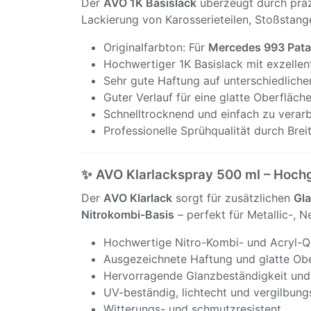
Der
AVO 1K Basislack
überzeugt durch präz
Lackierung von Karosserieteilen, Stoßstang
Originalfarbton: Für
Mercedes 993 Pata
Hochwertiger 1K Basislack mit exzellen
Sehr gute Haftung auf unterschiedlich
Guter Verlauf für eine glatte Oberfläch
Schnelltrocknend und einfach zu verarb
Professionelle Sprühqualität durch Brei
✨ AVO Klarlackspray 500 ml – Hoch
Der
AVO Klarlack
sorgt für zusätzlichen
Gla
Nitrokombi-Basis
– perfekt für Metallic-, N
Hochwertige Nitro-Kombi- und Acryl-Qu
Ausgezeichnete Haftung und glatte Ob
Hervorragende Glanzbeständigkeit und
UV-beständig, lichtecht und vergilbungs
Witterungs- und schmutzresistent