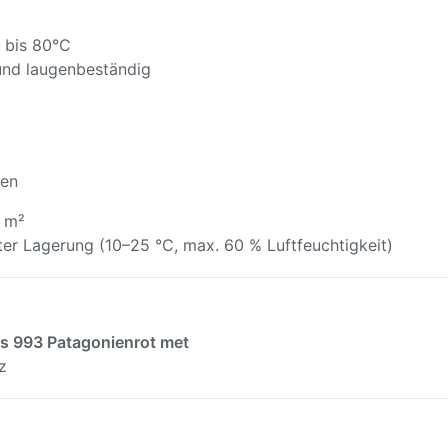
 bis 80°C
und laugenbeständig
den
3 m²
ter Lagerung (10–25 °C, max. 60 % Luftfeuchtigkeit)
s 993 Patagonienrot met
z