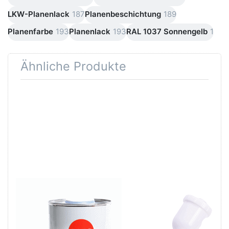
LKW-Planenlack
187
Planenbeschichtung
189
Planenfarbe
193
Planenlack
193
RAL 1037 Sonnengelb
1
Ähnliche Produkte
Drücken Sie
Drücken Sie
ENTER für
ENTER für
mehr Optionen
mehr
zu AVO
Optionen zu
Silikonentferner
DEVILBISS
/
SLG 620
Siliconentferner
Lackierpistole
1 Liter A060110
Spritzpistole
Startingline
Düse 1,3 mm
AVO Silikonentferner /
DEVILBISS SLG 620
Siliconentferner 1
Lackierpistole
Liter A060110
Spritzpistole
Startingline Düse 1,3
Zum Reinigen und