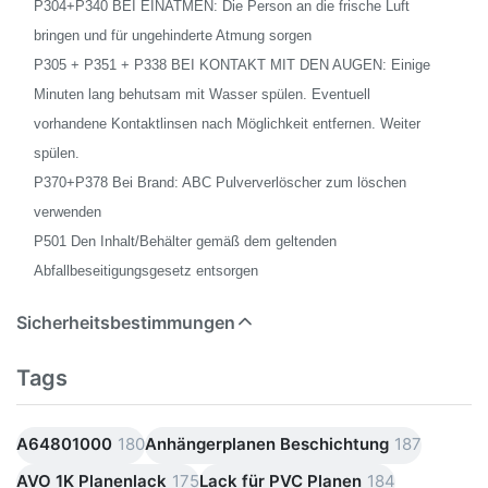
P304+P340 BEI EINATMEN: Die Person an die frische Luft
bringen und für ungehinderte Atmung sorgen
P305 + P351 + P338 BEI KONTAKT MIT DEN AUGEN: Einige
Minuten lang behutsam mit Wasser spülen. Eventuell
vorhandene Kontaktlinsen nach Möglichkeit entfernen. Weiter
spülen.
P370+P378 Bei Brand: ABC Pulververlöscher zum löschen
verwenden
P501 Den Inhalt/Behälter gemäß dem geltenden
Abfallbeseitigungsgesetz entsorgen
Sicherheitsbestimmungen
Tags
A64801000
180
Anhängerplanen Beschichtung
187
AVO 1K Planenlack
175
Lack für PVC Planen
184