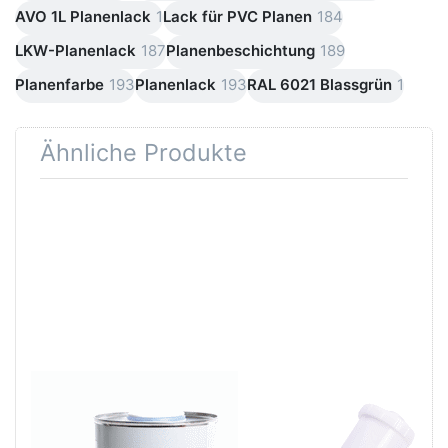
AVO 1L Planenlack
1
Lack für PVC Planen
184
LKW-Planenlack
187
Planenbeschichtung
189
Planenfarbe
193
Planenlack
193
RAL 6021 Blassgrün
1
Ähnliche Produkte
Drücken Sie
Drücken Sie
ENTER für
ENTER für
mehr Optionen
mehr
zu AVO
Optionen zu
Silikonentferner
DEVILBISS
/
SLG 620
Siliconentferner
Lackierpistole
1 Liter A060110
Spritzpistole
Startingline
Düse 1,3 mm
AVO Silikonentferner /
DEVILBISS SLG 620
Siliconentferner 1
Lackierpistole
Liter A060110
Spritzpistole