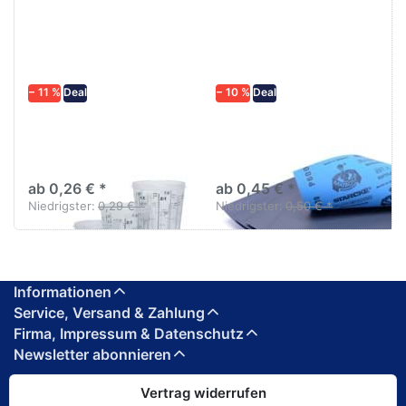
− 11 %
Deal
− 10 %
Deal
Lackmischbecher PVC
Schleifpapier
mit Skala Diverse
wasserfest in
größen
diversen Körnungen
ab 0,26 € *
ab 0,45 € *
Niedrigster:
0,29 € *
Niedrigster:
0,50 € *
Informationen
Service, Versand & Zahlung
Firma, Impressum & Datenschutz
Newsletter abonnieren
Vertrag widerrufen