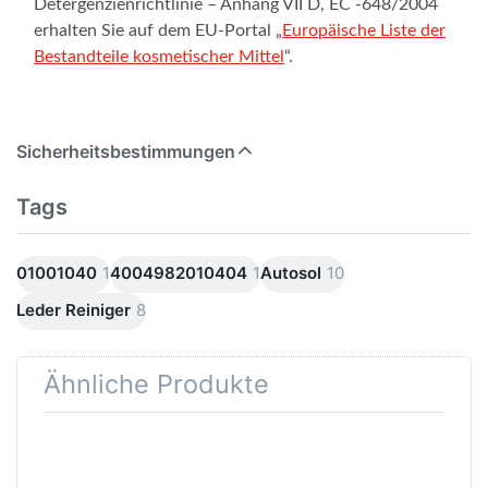
Detergenzienrichtlinie – Anhang VII D, EC -648/2004
erhalten Sie auf dem EU-Portal „
Europäische Liste der
Bestandteile kosmetischer Mittel
“.
Sicherheitsbestimmungen
Tags
01001040
1
4004982010404
1
Autosol
10
Leder Reiniger
8
Ähnliche Produkte
Drücken Sie
Drücken Sie
ENTER für mehr
ENTER für
Optionen zu
mehr