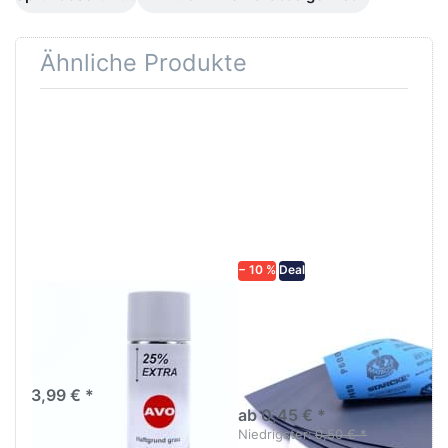
Ähnliche Produkte
Drücken
Drücken Sie
Sie
ENTER für
ENTER für
mehr
mehr
Optionen zu
Optionen
Schleifpapier
zu AVO
wasserfest
Haftgrund
in diversen
grau
Körnungen
Lackspray
500ml
− 10 %
Deal
AVO Haftgrund grau
Schleifpapier
Lackspray 500ml
wasserfest in
diversen Körnungen
Nass-Schleifpapier zur nass
und trocken anwendung
3,99 € *
ab 0,45 € *
Niedrigster:
0,50 € *