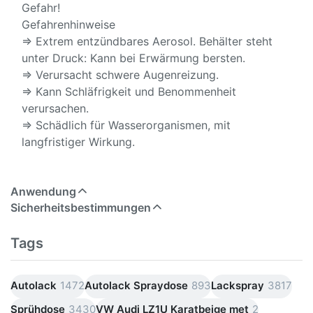
Gefahr!
Gefahrenhinweise
⇒ Extrem entzündbares Aerosol. Behälter steht
unter Druck: Kann bei Erwärmung bersten.
⇒ Verursacht schwere Augenreizung.
⇒ Kann Schläfrigkeit und Benommenheit
verursachen.
⇒ Schädlich für Wasserorganismen, mit
langfristiger Wirkung.
Anwendung
Sicherheitsbestimmungen
Tags
Autolack
1472
Autolack Spraydose
893
Lackspray
3817
Sprühdose
3430
VW Audi LZ1U Karatbeige met
2