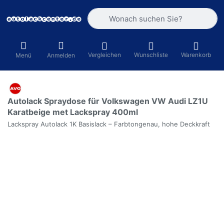
Geben Sie einen Suchbegriff ein. Währ
Vergleichen
Wunschliste
Warenkorb
Menü
Anmelden
Autolack Spraydose für Volkswagen VW Audi LZ1U
Karatbeige met Lackspray 400ml
Lackspray Autolack 1K Basislack – Farbtongenau, hohe Deckkraft