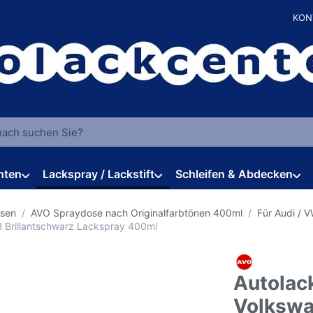
KON
 einen Suchbegriff ein. Während Sie tippen, erscheinen automat
hten
Lackspray / Lackstift
Schleifen & Abdecken
osen
AVO Spraydose nach Originalfarbtönen 400ml
Für Audi / 
 Brillantschwarz Lackspray 400ml
Autolac
Volkswa