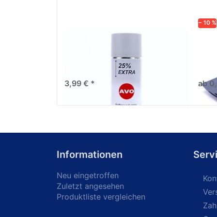
− 10 %
AVO Haftgrund grau Lackspray
Schl
500ml
dive
Nass-
trock
3,99 € *
ab 0
Informationen
Serv
Neu eingetroffen
Kon
Zuletzt angesehen
Ver
Produktliste vergleichen
Zah