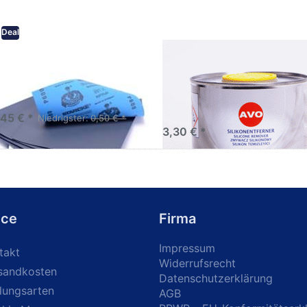
Deal
eifpapier wasserfest in
AVO Silikonentferner /
rsen Körnungen
Siliconentferner 500ml
A060105
Schleifpapier zur nass und
en anwendung
,45 € *
Niedrigster:
0,50 € *
3,30 € *
ice
Firma
Impressum
takt
Widerrufsrecht
sandkosten
Datenschutzerklärung
lungsarten
AGB