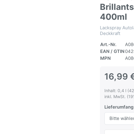
Brillan
400ml
Lackspray Autol
Deckkraft
Art.-Nr.
A08
EAN / GTIN
042
MPN
A08
16,99 
Inhalt: 0,4 l (42
inkl. MwSt. (19
Lieferumfang