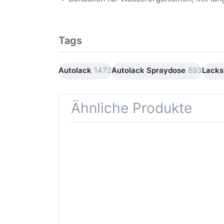
Tags
Autolack
1472
Autolack Spraydose
893
Lacks
Ähnliche Produkte
Drücken
Drüc
Sie
ENT
ENTER für
mehr
Opti
Optionen
Schle
zu AVO
was
Haftgrund
in d
grau
Kör
Lackspray
500ml