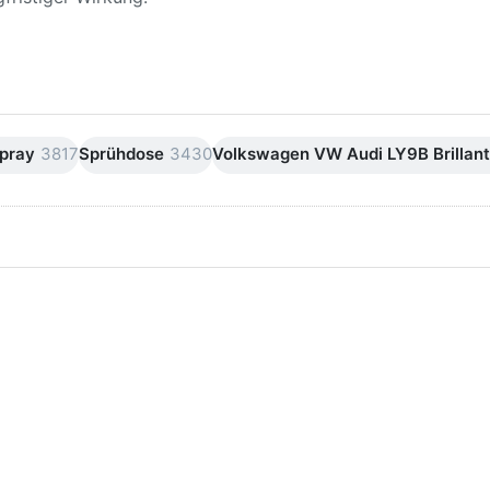
pray
3817
Sprühdose
3430
Volkswagen VW Audi LY9B Brillan
ken Sie
Drücken Sie
ER für
ENTER für
mehr
mehr Optionen
onen zu
zu AVO
ifpapier
Silikonentferner
serfest
/
iversen
Siliconentferner
nungen
500ml
A060105