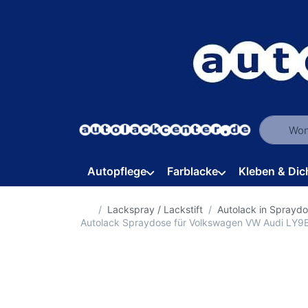
Geben Sie
Autopflege
Farblacke
Kleben & Dic
Startseite
Lackspray / Lackstift
Autolack in Sprayd
Autolack Spraydose für Volkswagen VW Audi LY9B