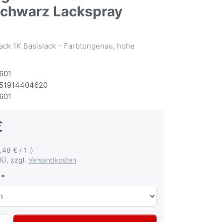
tschwarz Lackspray
ack 1K Basislack – Farbtongenau, hohe
601
51914404620
601
€
,48 € / 1 l)
%), zzgl.
Versandkosten
Autolack Spraydose für Volkswagen VW Audi LY9B Brillants