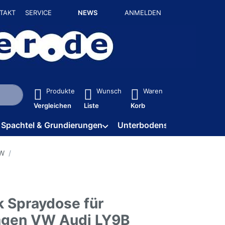
TAKT
SERVICE
NEWS
ANMELDEN
isch erste Ergebnisse. Drücken Sie die Eingabetaste, um alle 
Produkte
Wunsch
Waren
Vergleichen
Liste
Korb
Spachtel & Grundierungen
Unterbodenschutz / HV
VW
k Spraydose für
gen VW Audi LY9B