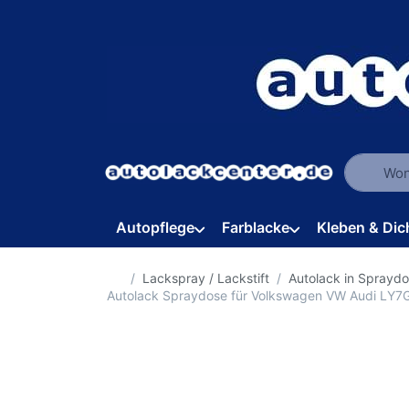
Geben Sie
Autopflege
Farblacke
Kleben & Dic
Startseite
Lackspray / Lackstift
Autolack in Sprayd
Autolack Spraydose für Volkswagen VW Audi LY7