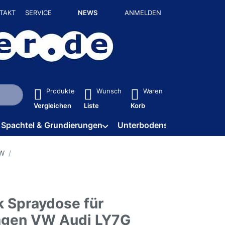
TAKT
SERVICE
NEWS
ANMELDEN
isch erste Ergebnisse. Drücken Sie die Eingabetaste, um alle 
Produkte
Wunsch
Waren
Vergleichen
Liste
Korb
Spachtel & Grundierungen
Unterbodenschutz / HV
VW
k Spraydose für
gen VW Audi LY7G