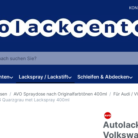
KON
 einen Suchbegriff ein. Während Sie tippen, erscheinen automat
hten
Lackspray / Lackstift
Schleifen & Abdecken
osen
AVO Spraydose nach Originalfarbtönen 400ml
Für Audi / 
G Quarzgrau met Lackspray 400ml
Autolac
Volkswa