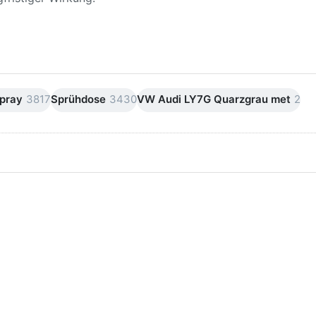
pray
3817
Sprühdose
3430
VW Audi LY7G Quarzgrau met
2
ken Sie
Drücken Sie
ER für
ENTER für
mehr
mehr Optionen
onen zu
zu AVO
ifpapier
Silikonentferner
serfest
/
iversen
Siliconentferner
nungen
500ml
A060105