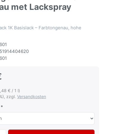
au met Lackspray
ack 1K Basislack – Farbtongenau, hohe
601
51914404620
601
€
,48 € / 1 l)
%), zzgl.
Versandkosten
Autolack Spraydose für Volkswagen VW Audi LY7G Quarzgra