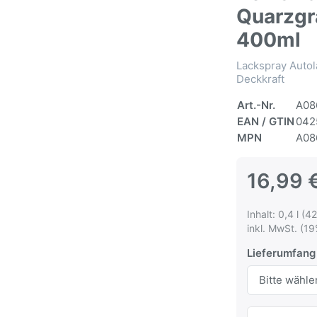
Quarzgr
400ml
Lackspray Autol
Deckkraft
Art.-Nr.
A08
EAN / GTIN
042
MPN
A08
16,99 
Inhalt: 0,4 l (42
inkl. MwSt. (19
Lieferumfang