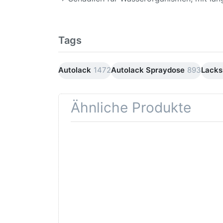
Tags
Autolack
1472
Autolack Spraydose
893
Lacks
Ähnliche Produkte
Drücken
Drüc
Sie
ENT
ENTER für
mehr
Opti
Optionen
Schle
zu AVO
was
Haftgrund
in d
grau
Kör
Lackspray
500ml