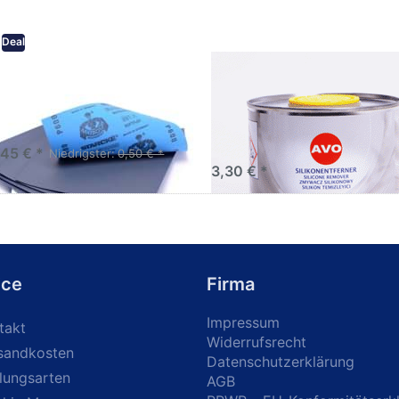
Deal
eifpapier wasserfest in
AVO Silikonentferner /
rsen Körnungen
Siliconentferner 500ml
A060105
Schleifpapier zur nass und
en anwendung
,45 € *
Niedrigster:
0,50 € *
3,30 € *
ice
Firma
Impressum
takt
Widerrufsrecht
sandkosten
Datenschutzerklärung
lungsarten
AGB