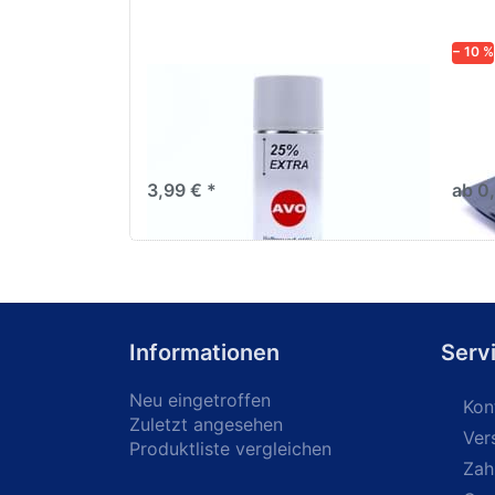
− 10 %
AVO Haftgrund grau Lackspray
Schl
500ml
dive
Nass-
trock
3,99 € *
ab 0
Informationen
Serv
Neu eingetroffen
Kon
Zuletzt angesehen
Ver
Produktliste vergleichen
Zah