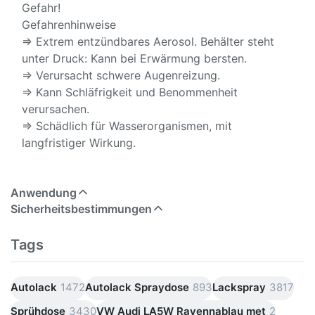
Gefahr!
Gefahrenhinweise
⇒ Extrem entzündbares Aerosol. Behälter steht
unter Druck: Kann bei Erwärmung bersten.
⇒ Verursacht schwere Augenreizung.
⇒ Kann Schläfrigkeit und Benommenheit
verursachen.
⇒ Schädlich für Wasserorganismen, mit
langfristiger Wirkung.
Anwendung
Sicherheitsbestimmungen
Tags
Autolack
1472
Autolack Spraydose
893
Lackspray
3817
Sprühdose
3430
VW Audi LA5W Ravennablau met
2