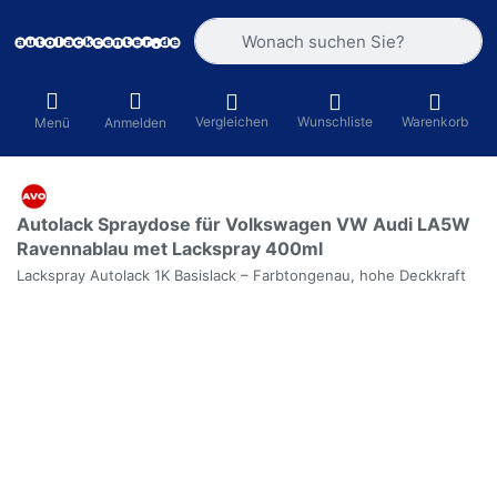
Geben Sie einen Suchbegriff ein. Währ
Vergleichen
Wunschliste
Warenkorb
Menü
Anmelden
Autolack Spraydose für Volkswagen VW Audi LA5W
Ravennablau met Lackspray 400ml
Lackspray Autolack 1K Basislack – Farbtongenau, hohe Deckkraft