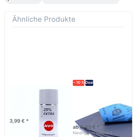
Ähnliche Produkte
Drücken
Drücken Sie
Sie
ENTER für
ENTER für
mehr
mehr
Optionen zu
Optionen
Schleifpapier
zu AVO
wasserfest
Haftgrund
in diversen
grau
Körnungen
Lackspray
500ml
− 10 %
Deal
AVO Haftgrund grau
Schleifpapier
Lackspray 500ml
wasserfest in
diversen Körnungen
Nass-Schleifpapier zur nass
und trocken anwendung
3,99 € *
ab 0,45 € *
Niedrigster:
0,50 € *