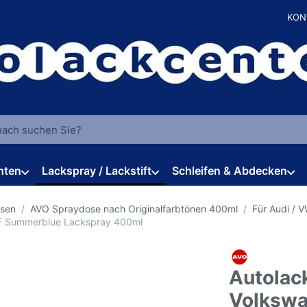
KON
 einen Suchbegriff ein. Während Sie tippen, erscheinen automat
hten
Lackspray / Lackstift
Schleifen & Abdecken
osen
AVO Spraydose nach Originalfarbtönen 400ml
Für Audi / 
5F Summerblue Lackspray 400ml
Autolac
Volksw