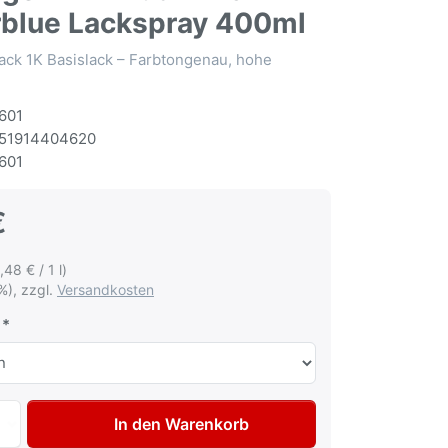
lue Lackspray 400ml
ack 1K Basislack – Farbtongenau, hohe
601
51914404620
601
€
,48 € / 1 l)
%), zzgl.
Versandkosten
Autolack Spraydose für Volkswagen VW Audi LA5F Summerb
In den Warenkorb