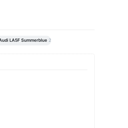
Audi LA5F Summerblue
2
Drücken Sie
Drücken Sie
ENTER für
ENTER für
mehr Optionen
mehr
zu AVO
Optionen
Premiumline
zu AVO
Carnaubawachs
Premiumline
Versiegelung
Schleif +
Hochglanz
Polierpaste
250ml
250ml