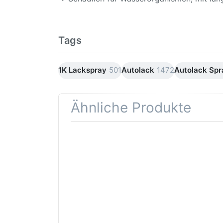
Tags
1K Lackspray
501
Autolack
1472
Autolack Sp
Ähnliche Produkte
Drücken
Drüc
Sie
ENT
ENTER für
mehr
Opti
Optionen
Schle
zu AVO
was
Haftgrund
in d
grau
Kör
Lackspray
500ml