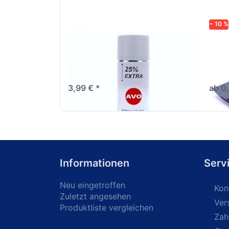
− 10 %
AVO Haftgrund grau Lackspray
Schl
500ml
dive
Nass-
trock
3,99 € *
ab 0
Informationen
Serv
Neu eingetroffen
Kon
Zuletzt angesehen
Ver
Produktliste vergleichen
Zah