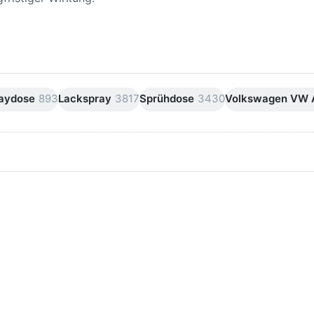
raydose
893
Lackspray
3817
Sprühdose
3430
Volkswagen VW 
ken Sie
Drücken Sie
ER für
ENTER für
mehr
mehr Optionen
onen zu
zu AVO
ifpapier
Silikonentferner
serfest
/
iversen
Siliconentferner
nungen
500ml
A060105