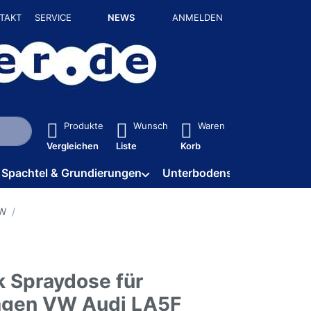
TAKT
SERVICE
NEWS
ANMELDEN
isch erste Ergebnisse. Drücken Sie die Eingabetaste, um alle 
Produkte
Wunsch
Waren
Vergleichen
Liste
Korb
Spachtel & Grundierungen
Unterbodenschutz / HV
VW
k Spraydose für
agen VW Audi LA5F