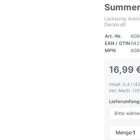
Summerb
Lackspray Autol
Deckkraft
Art.-Nr.
A08
EAN / GTIN
042
MPN
A08
16,99 
Inhalt: 0,4 l (42
inkl. MwSt. (19
Lieferumfang
Menge:
1