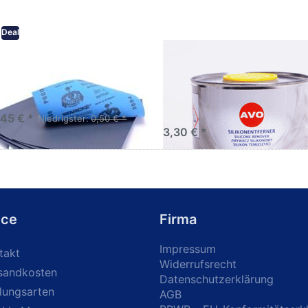
Deal
eifpapier wasserfest in
AVO Silikonentferner /
rsen Körnungen
Siliconentferner 500ml
A060105
Schleifpapier zur nass und
en anwendung
,45 € *
Niedrigster:
0,50 € *
3,30 € *
ice
Firma
Impressum
takt
Widerrufsrecht
sandkosten
Datenschutzerklärung
lungsarten
AGB