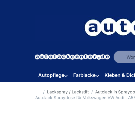
Geben Sie
Autopflege
Farblacke
Kleben & Dic
Startseite
Lackspray / Lackstift
Autolack in Sprayd
Autolack Spraydose für Volkswagen VW Audi LA