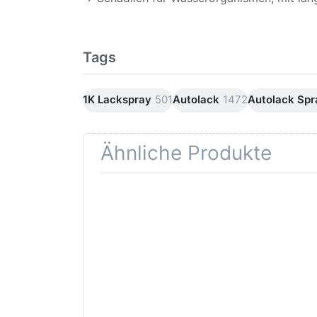
Tags
1K Lackspray
501
Autolack
1472
Autolack Sp
Ähnliche Produkte
Drücken
Drüc
Sie
ENT
ENTER für
mehr
Opti
Optionen
Schle
zu AVO
was
Haftgrund
in d
grau
Kör
Lackspray
500ml