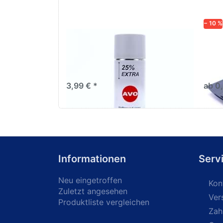
− 10 %
AVO Haftgrund grau Lackspray
Schl
500ml
dive
Nass-
trock
3,99 € *
ab 0
Informationen
Serv
Neu eingetroffen
Kon
Zuletzt angesehen
Ver
Produktliste vergleichen
Zah