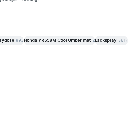
raydose
893
Honda YR558M Cool Umber met
2
Lackspray
3817
ken Sie
Drücken Sie
ER für
ENTER für
mehr
mehr Optionen
onen zu
zu AVO
ifpapier
Silikonentferner
serfest
/
iversen
Siliconentferner
nungen
500ml
A060105