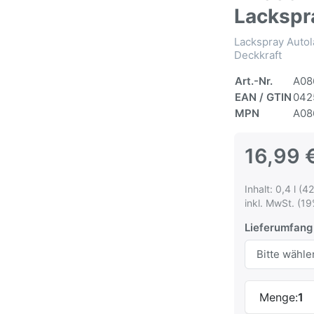
Lackspr
Lackspray Autol
Deckkraft
Art.-Nr.
A08
EAN / GTIN
042
MPN
A08
16,99 
Inhalt: 0,4 l (42
inkl. MwSt. (19
Lieferumfang
Menge:
1