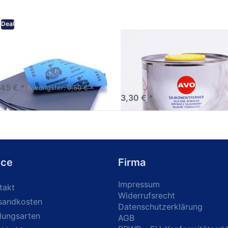
Deal
eifpapier wasserfest in
AVO Silikonentferner /
rsen Körnungen
Siliconentferner 500ml
A060105
Schleifpapier zur nass und
en anwendung
,45 € *
Niedrigster:
0,50 € *
3,30 € *
ice
Firma
Impressum
takt
Widerrufsrecht
sandkosten
Datenschutzerklärung
lungsarten
AGB