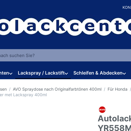
KON
 einen Suchbegriff ein. Während Sie tippen, erscheinen automat
hten
Lackspray / Lackstift
Schleifen & Abdecken
osen
AVO Spraydose nach Originalfarbtönen 400ml
Für Honda
er met Lackspray 400ml
Autolac
YR558M