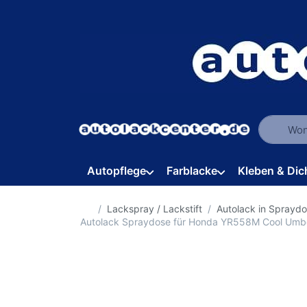
Geben Sie
Autopflege
Farblacke
Kleben & Dic
Startseite
Lackspray / Lackstift
Autolack in Sprayd
Autolack Spraydose für Honda YR558M Cool Umb