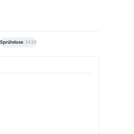
Sprühdose
3430
Drücken Sie
Drücken Sie
ENTER für
ENTER für
mehr Optionen
mehr
zu AVO
Optionen
Premiumline
zu AVO
Carnaubawachs
Premiumline
Versiegelung
Schleif +
Hochglanz
Polierpaste
250ml
250ml