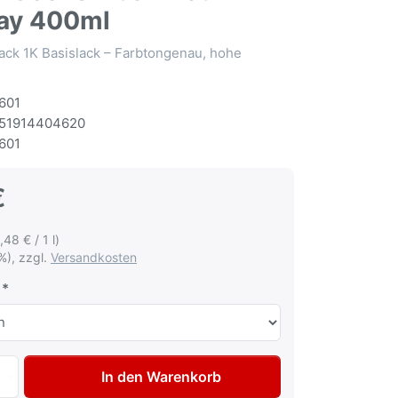
ay 400ml
ack 1K Basislack – Farbtongenau, hohe
601
51914404620
601
€
,48 € / 1 l)
%), zzgl.
Versandkosten
Autolack Spraydose für Honda YR558M Cool Umber met Lac
In den Warenkorb