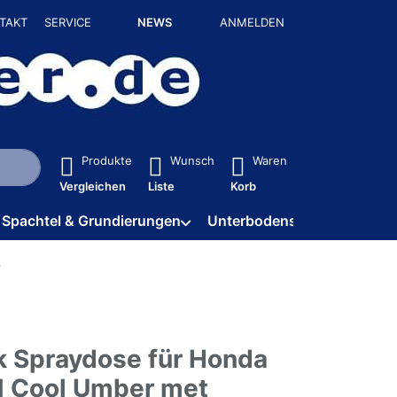
TAKT
SERVICE
NEWS
ANMELDEN
isch erste Ergebnisse. Drücken Sie die Eingabetaste, um alle 
Produkte
Wunsch
Waren
Vergleichen
Liste
Korb
Spachtel & Grundierungen
Unterbodenschutz / HV
k Spraydose für Honda
 Cool Umber met