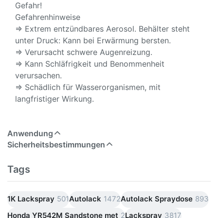
Gefahr!
Gefahrenhinweise
⇒ Extrem entzündbares Aerosol. Behälter steht
unter Druck: Kann bei Erwärmung bersten.
⇒ Verursacht schwere Augenreizung.
⇒ Kann Schläfrigkeit und Benommenheit
verursachen.
⇒ Schädlich für Wasserorganismen, mit
langfristiger Wirkung.
Anwendung
Sicherheitsbestimmungen
Tags
1K Lackspray
501
Autolack
1472
Autolack Spraydose
893
Honda YR542M Sandstone met
2
Lackspray
3817