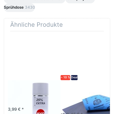
Sprühdose
3430
Ähnliche Produkte
Drücken
Drücken Sie
Sie
ENTER für
ENTER für
mehr
mehr
Optionen zu
Optionen
Schleifpapier
zu AVO
wasserfest
Haftgrund
in diversen
grau
Körnungen
Lackspray
500ml
− 10 %
Deal
AVO Haftgrund grau
Schleifpapier
Lackspray 500ml
wasserfest in
diversen Körnungen
Nass-Schleifpapier zur nass
und trocken anwendung
3,99 € *