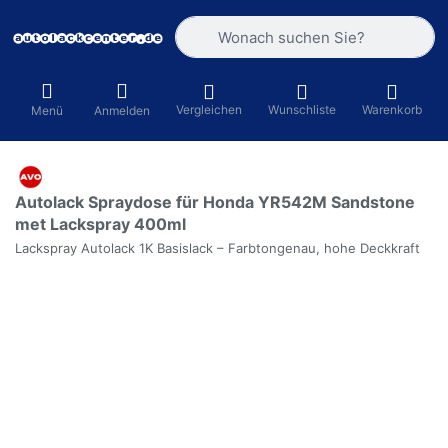
Geben Sie einen Suchbegriff ein. Währ
Vergleichen
Wunschliste
Warenkorb
Menü
Anmelden
Autolack Spraydose für Honda YR542M Sandstone
met Lackspray 400ml
Lackspray Autolack 1K Basislack – Farbtongenau, hohe Deckkraft