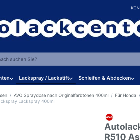
KON
 einen Suchbegriff ein. Während Sie tippen, erscheinen automat
hten
Lackspray / Lackstift
Schleifen & Abdecken
osen
AVO Spraydose nach Originalfarbtönen 400ml
Für Honda
Lackspray Lackspray 400ml
Autolac
R510 As