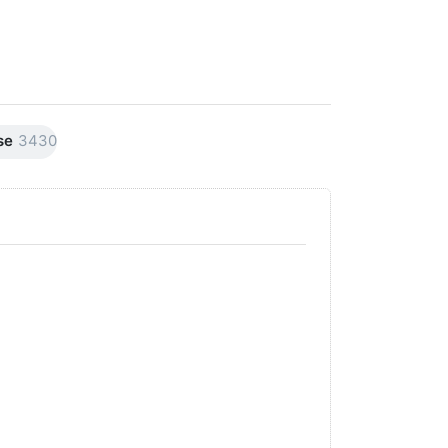
se
3430
Drücken Sie
Drücken Sie
ENTER für
ENTER für
mehr Optionen
mehr
zu AVO
Optionen
Premiumline
zu AVO
Carnaubawachs
Premiumline
Versiegelung
Schleif +
Hochglanz
Polierpaste
250ml
250ml