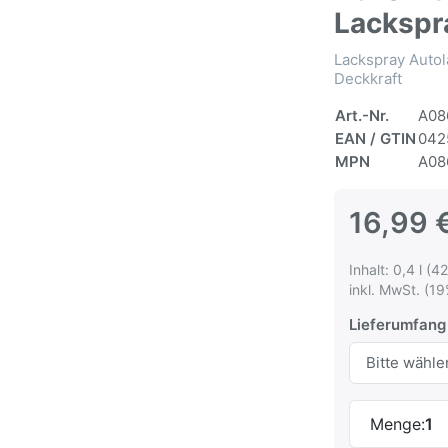
Lackspr
Lackspray Autol
Deckkraft
Art.-Nr.
A08
EAN / GTIN
042
MPN
A08
16,99 
Inhalt: 0,4 l (42
inkl. MwSt. (19
Lieferumfang
Menge:
1