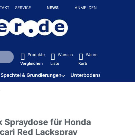
TAKT
SERVICE
NEWS
ANMELDEN
isch erste Ergebnisse. Drücken Sie die Eingabetaste, um alle 
Produkte
Wunsch
Waren
Vergleichen
Liste
Korb
Spachtel & Grundierungen
Unterbodenschutz / HV
k Spraydose für Honda
cari Red Lackspray