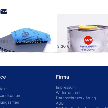
Deal
eifpapier wasserfest in
AVO Silikonentferner /
rsen Körnungen
Siliconentferner 500ml
A060105
Schleifpapier zur nass und
en anwendung
,45 € *
Niedrigster:
0,50 € *
3,30 € *
ice
Firma
Impressum
takt
Widerrufsrecht
sandkosten
Datenschutzerklärung
lungsarten
AGB