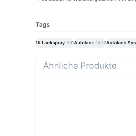
Tags
1K Lackspray
501
Autolack
1472
Autolack Sp
Ähnliche Produkte
Drücken
Drüc
Sie
ENT
ENTER für
mehr
Opti
Optionen
Schle
zu AVO
was
Haftgrund
in d
grau
Kör
Lackspray
500ml