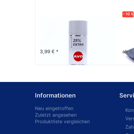
− 10 %
AVO Haftgrund grau Lackspray
Schl
500ml
dive
Nass-
trock
3,99 € *
ab 0
Informationen
Serv
Neu eingetroffen
Kon
Zuletzt angesehen
Ver
Produktliste vergleichen
Zah