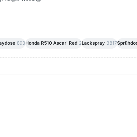
raydose
893
Honda R510 Ascari Red
2
Lackspray
3817
Sprühdo
ken Sie
Drücken Sie
ER für
ENTER für
mehr
mehr Optionen
onen zu
zu AVO
ifpapier
Silikonentferner
serfest
/
iversen
Siliconentferner
nungen
500ml
A060105