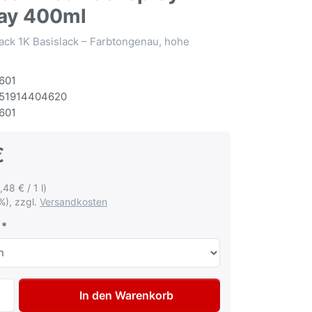
ay 400ml
ack 1K Basislack – Farbtongenau, hohe
601
51914404620
601
€
,48 € / 1 l)
%), zzgl.
Versandkosten
Autolack Spraydose für Honda R510 Ascari Red Lackspray L
In den Warenkorb