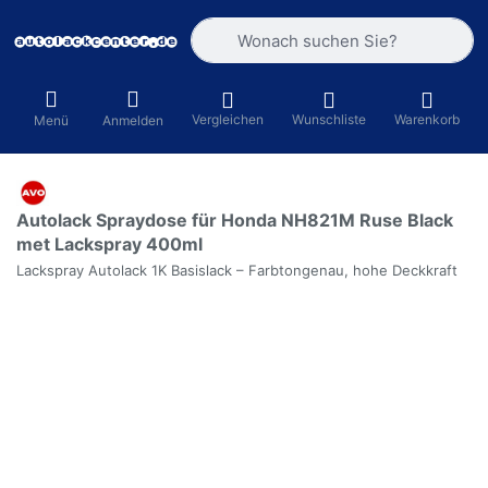
Geben Sie einen Suchbegriff ein. Währ
Vergleichen
Wunschliste
Warenkorb
Menü
Anmelden
Autolack Spraydose für Honda NH821M Ruse Black
met Lackspray 400ml
Lackspray Autolack 1K Basislack – Farbtongenau, hohe Deckkraft