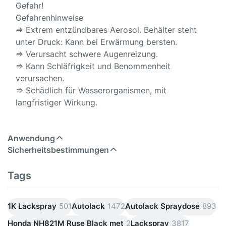
Gefahr!
Gefahrenhinweise
⇒ Extrem entzündbares Aerosol. Behälter steht
unter Druck: Kann bei Erwärmung bersten.
⇒ Verursacht schwere Augenreizung.
⇒ Kann Schläfrigkeit und Benommenheit
verursachen.
⇒ Schädlich für Wasserorganismen, mit
langfristiger Wirkung.
Anwendung
Sicherheitsbestimmungen
Tags
1K Lackspray
501
Autolack
1472
Autolack Spraydose
893
Honda NH821M Ruse Black met
2
Lackspray
3817