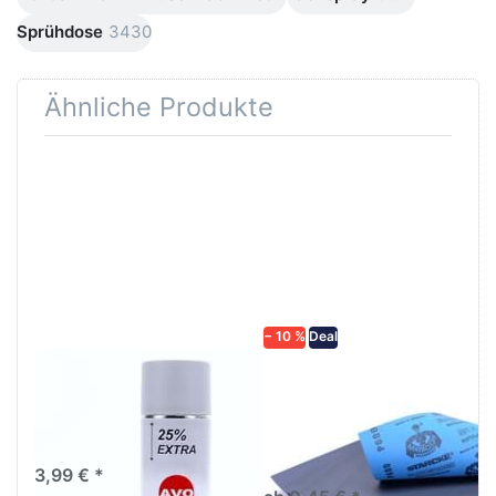
Sprühdose
3430
Ähnliche Produkte
Drücken
Drücken Sie
Sie
ENTER für
ENTER für
mehr
mehr
Optionen zu
Optionen
Schleifpapier
zu AVO
wasserfest
Haftgrund
in diversen
grau
Körnungen
Lackspray
500ml
− 10 %
Deal
AVO Haftgrund grau
Schleifpapier
Lackspray 500ml
wasserfest in
diversen Körnungen
Nass-Schleifpapier zur nass
und trocken anwendung
3,99 € *