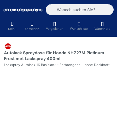
Geben Sie einen Suchbegriff ein. Währ
Vergleichen
Wunschliste
Warenkorb
Menü
Anmelden
Autolack Spraydose für Honda NH727M Platinum
Frost met Lackspray 400ml
Lackspray Autolack 1K Basislack – Farbtongenau, hohe Deckkraft