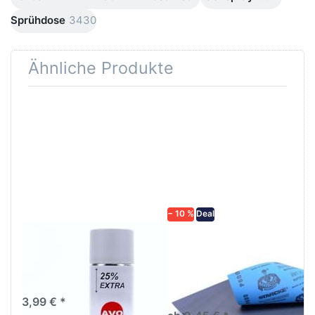
Sprühdose
3430
Ähnliche Produkte
Drücken
Drücken Sie
Sie
ENTER für
ENTER für
mehr
mehr
Optionen zu
Optionen
Schleifpapier
zu AVO
wasserfest
Haftgrund
in diversen
grau
Körnungen
Lackspray
500ml
− 10 %
Deal
AVO Haftgrund grau
Schleifpapier
Lackspray 500ml
wasserfest in
diversen Körnungen
Nass-Schleifpapier zur nass
und trocken anwendung
3,99 € *