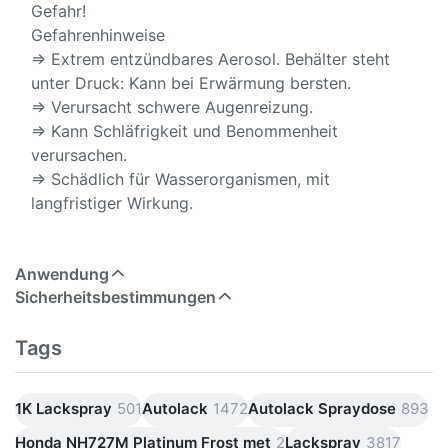
Gefahr!
Gefahrenhinweise
⇒ Extrem entzündbares Aerosol. Behälter steht
unter Druck: Kann bei Erwärmung bersten.
⇒ Verursacht schwere Augenreizung.
⇒ Kann Schläfrigkeit und Benommenheit
verursachen.
⇒ Schädlich für Wasserorganismen, mit
langfristiger Wirkung.
Anwendung
Sicherheitsbestimmungen
Tags
1K Lackspray
501
Autolack
1472
Autolack Spraydose
893
Honda NH727M Platinum Frost met
2
Lackspray
3817