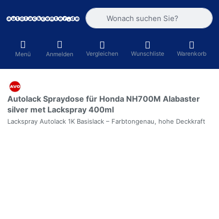
Geben Sie einen Suchbegriff ein. Währ
Vergleichen
Wunschliste
Warenkorb
Menü
Anmelden
Autolack Spraydose für Honda NH700M Alabaster
silver met Lackspray 400ml
Lackspray Autolack 1K Basislack – Farbtongenau, hohe Deckkraft