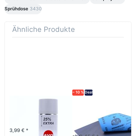
Sprühdose
3430
Ähnliche Produkte
Drücken
Drücken Sie
Sie
ENTER für
ENTER für
mehr
mehr
Optionen zu
Optionen
Schleifpapier
zu AVO
wasserfest
Haftgrund
in diversen
grau
Körnungen
Lackspray
500ml
− 10 %
Deal
AVO Haftgrund grau
Schleifpapier
Lackspray 500ml
wasserfest in
diversen Körnungen
Nass-Schleifpapier zur nass
und trocken anwendung
3,99 € *