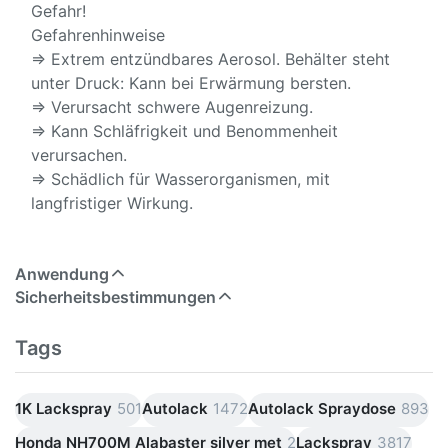
Gefahr!
Gefahrenhinweise
⇒ Extrem entzündbares Aerosol. Behälter steht
unter Druck: Kann bei Erwärmung bersten.
⇒ Verursacht schwere Augenreizung.
⇒ Kann Schläfrigkeit und Benommenheit
verursachen.
⇒ Schädlich für Wasserorganismen, mit
langfristiger Wirkung.
Anwendung
Sicherheitsbestimmungen
Tags
1K Lackspray
501
Autolack
1472
Autolack Spraydose
893
Honda NH700M Alabaster silver met
2
Lackspray
3817