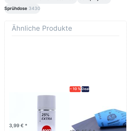
Sprühdose
3430
Ähnliche Produkte
Drücken
Drücken Sie
Sie
ENTER für
ENTER für
mehr
mehr
Optionen zu
Optionen
Schleifpapier
zu AVO
wasserfest
Haftgrund
in diversen
grau
Körnungen
Lackspray
500ml
− 10 %
Deal
AVO Haftgrund grau
Schleifpapier
Lackspray 500ml
wasserfest in
diversen Körnungen
Nass-Schleifpapier zur nass
und trocken anwendung
3,99 € *