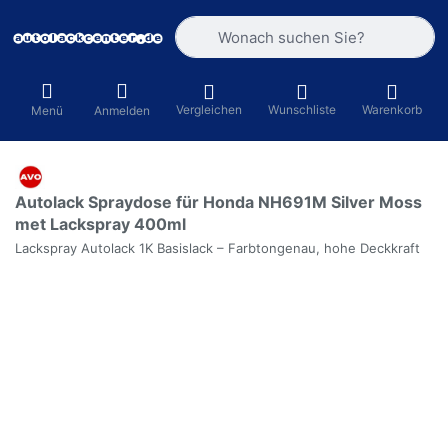
Geben Sie einen Suchbegriff ein. Währ
Vergleichen
Wunschliste
Warenkorb
Menü
Anmelden
Autolack Spraydose für Honda NH691M Silver Moss
met Lackspray 400ml
Lackspray Autolack 1K Basislack – Farbtongenau, hohe Deckkraft