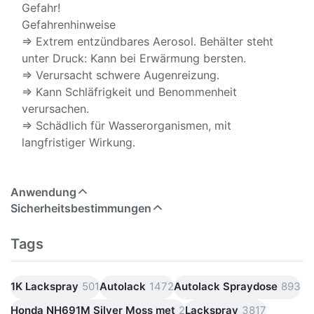
Gefahr!
Gefahrenhinweise
⇒ Extrem entzündbares Aerosol. Behälter steht
unter Druck: Kann bei Erwärmung bersten.
⇒ Verursacht schwere Augenreizung.
⇒ Kann Schläfrigkeit und Benommenheit
verursachen.
⇒ Schädlich für Wasserorganismen, mit
langfristiger Wirkung.
Anwendung
Sicherheitsbestimmungen
Tags
1K Lackspray
501
Autolack
1472
Autolack Spraydose
893
Honda NH691M Silver Moss met
2
Lackspray
3817