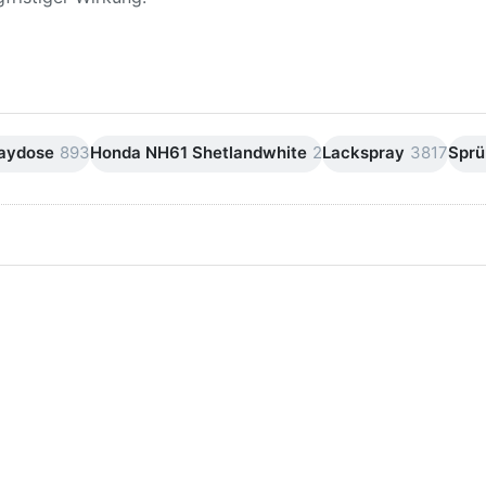
raydose
893
Honda NH61 Shetlandwhite
2
Lackspray
3817
Sprü
ken Sie
Drücken Sie
ER für
ENTER für
mehr
mehr Optionen
onen zu
zu AVO
ifpapier
Silikonentferner
serfest
/
iversen
Siliconentferner
nungen
500ml
A060105