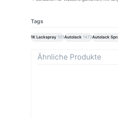
Tags
1K Lackspray
501
Autolack
1472
Autolack Sp
Ähnliche Produkte
Drücken
Drüc
Sie
ENT
ENTER für
mehr
Opti
Optionen
Schle
zu AVO
was
Haftgrund
in d
grau
Kör
Lackspray
500ml