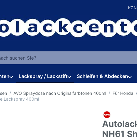
KON
 einen Suchbegriff ein. Während Sie tippen, erscheinen automat
hten
Lackspray / Lackstift
Schleifen & Abdecken
osen
AVO Spraydose nach Originalfarbtönen 400ml
Für Honda
te Lackspray 400ml
Autolac
NH61 Sh