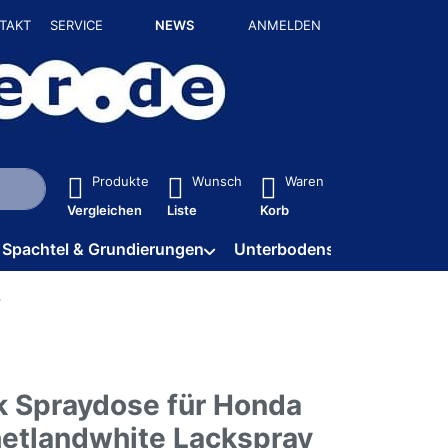
TAKT
SERVICE
NEWS
ANMELDEN
isch erste Ergebnisse. Drücken Sie die Eingabetaste, um alle 
Produkte
Wunsch
Waren
Vergleichen
Liste
Korb
Spachtel & Grundierungen
Unterbodenschutz / HV
k Spraydose für Honda
etlandwhite Lackspray