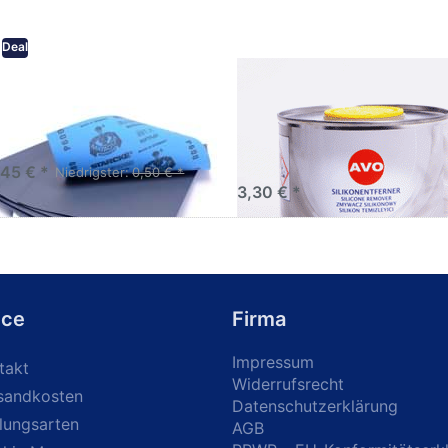
Deal
eifpapier wasserfest in
AVO Silikonentferner /
rsen Körnungen
Siliconentferner 500ml
A060105
Schleifpapier zur nass und
en anwendung
,45 € *
Niedrigster:
0,50 € *
3,30 € *
ice
Firma
Impressum
takt
Widerrufsrecht
sandkosten
Datenschutzerklärung
lungsarten
AGB