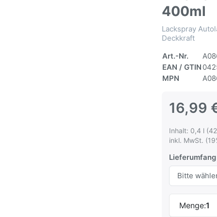
400ml
Lackspray Autol
Deckkraft
Art.-Nr.
A08
EAN / GTIN
042
MPN
A08
16,99 
Inhalt: 0,4 l (42
inkl. MwSt. (19
Lieferumfang
Menge:
1