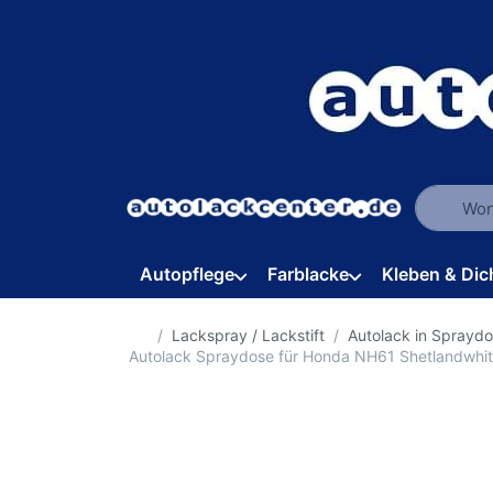
Geben Sie
Autopflege
Farblacke
Kleben & Dic
Startseite
Lackspray / Lackstift
Autolack in Sprayd
Autolack Spraydose für Honda NH61 Shetlandwhi