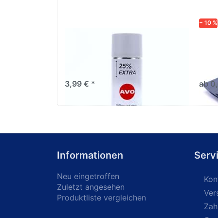
− 10 %
AVO Haftgrund grau Lackspray
Schl
500ml
dive
Nass-
trock
3,99 € *
ab 0
Informationen
Serv
Neu eingetroffen
Kon
Zuletzt angesehen
Ver
Produktliste vergleichen
Zah