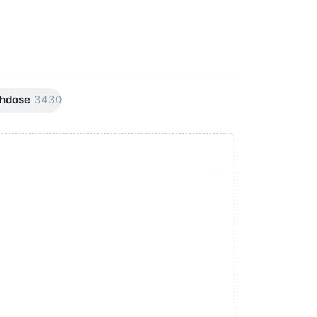
hdose
3430
Drücken Sie
Drücken Sie
ENTER für
ENTER für
mehr Optionen
mehr
zu AVO
Optionen
Premiumline
zu AVO
Carnaubawachs
Premiumline
Versiegelung
Schleif +
Hochglanz
Polierpaste
250ml
250ml