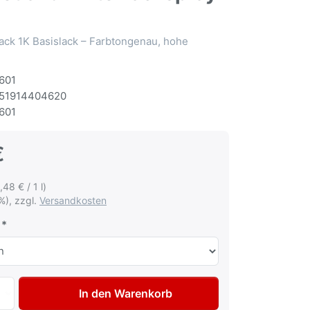
ack 1K Basislack – Farbtongenau, hohe
601
51914404620
601
€
,48 € / 1 l)
%), zzgl.
Versandkosten
Autolack Spraydose für Honda NH61 Shetlandwhite Lackspr
In den Warenkorb