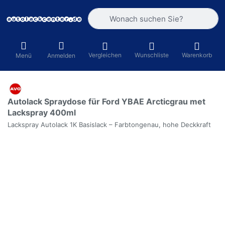
Geben Sie einen Suchbegriff ein. Währ
Vergleichen
Wunschliste
Warenkorb
Menü
Anmelden
Autolack Spraydose für Ford YBAE Arcticgrau met
Lackspray 400ml
Lackspray Autolack 1K Basislack – Farbtongenau, hohe Deckkraft