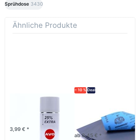
Sprühdose
3430
Ähnliche Produkte
Drücken
Drücken Sie
Sie
ENTER für
ENTER für
mehr
mehr
Optionen zu
Optionen
Schleifpapier
zu AVO
wasserfest
Haftgrund
in diversen
grau
Körnungen
Lackspray
500ml
− 10 %
Deal
AVO Haftgrund grau
Schleifpapier
Lackspray 500ml
wasserfest in
diversen Körnungen
Nass-Schleifpapier zur nass
und trocken anwendung
3,99 € *
ab 0,45 € *