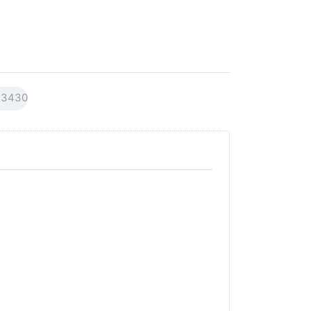
3430
Drücken Sie
Drücken Sie
ENTER für
ENTER für
mehr Optionen
mehr
zu AVO
Optionen
Premiumline
zu AVO
Carnaubawachs
Premiumline
Versiegelung
Schleif +
Hochglanz
Polierpaste
250ml
250ml