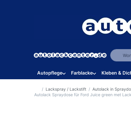
Geben Sie
Autopflege
Farblacke
Kleben & Dic
Startseite
Lackspray / Lackstift
Autolack in Sprayd
Autolack Spraydose für Ford Juice green met La