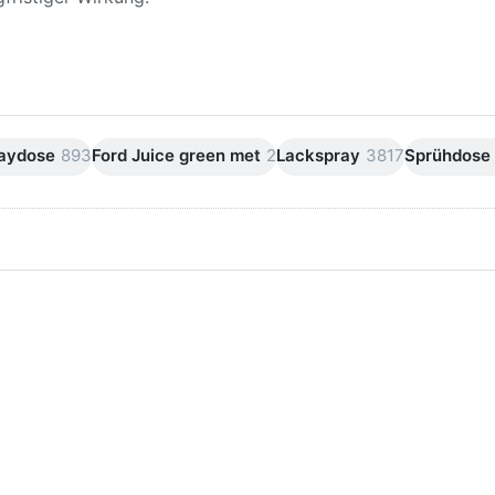
raydose
893
Ford Juice green met
2
Lackspray
3817
Sprühdose
ken Sie
Drücken Sie
ER für
ENTER für
mehr
mehr Optionen
onen zu
zu AVO
ifpapier
Silikonentferner
serfest
/
iversen
Siliconentferner
nungen
500ml
A060105