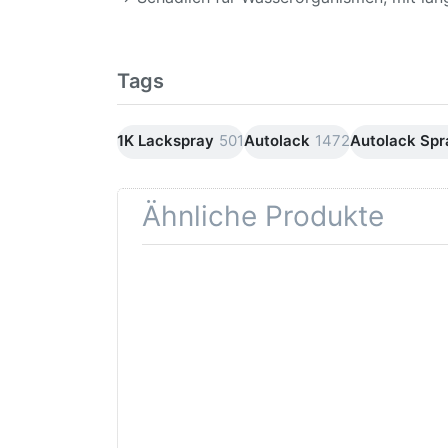
Tags
1K Lackspray
501
Autolack
1472
Autolack Sp
Ähnliche Produkte
Drücken
Drüc
Sie
ENT
ENTER für
mehr
Opti
Optionen
Schle
zu AVO
was
Haftgrund
in d
grau
Kör
Lackspray
500ml