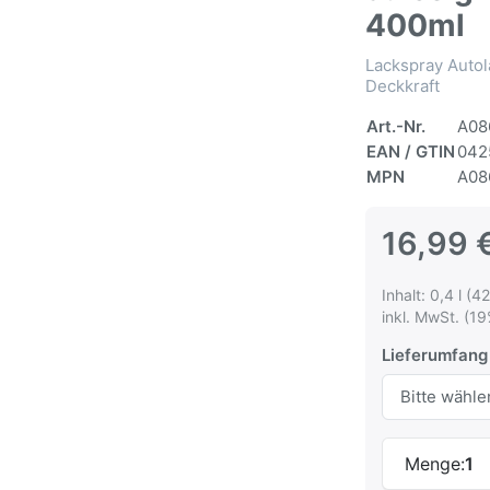
400ml
Lackspray Autol
Deckkraft
Art.-Nr.
A08
EAN / GTIN
042
MPN
A08
16,99 
Inhalt: 0,4 l (42
inkl. MwSt. (19
Lieferumfang
Menge:
1