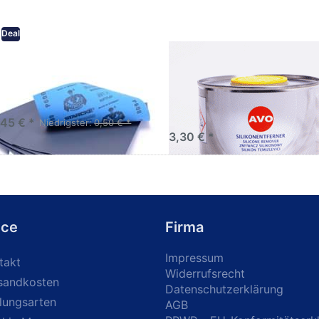
Deal
eifpapier wasserfest in
AVO Silikonentferner /
rsen Körnungen
Siliconentferner 500ml
A060105
Schleifpapier zur nass und
en anwendung
,45 € *
Niedrigster:
0,50 € *
3,30 € *
ice
Firma
Impressum
takt
Widerrufsrecht
sandkosten
Datenschutzerklärung
lungsarten
AGB