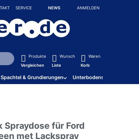
TAKT
SERVICE
NEWS
ANMELDEN
isch erste Ergebnisse. Drücken Sie die Eingabetaste, um alle 
Produkte
Wunsch
Waren
Vergleichen
Liste
Korb
Spachtel & Grundierungen
Unterbodenschutz / HV
k Spraydose für Ford
reen met Lackspray