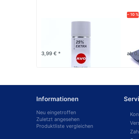
− 10 %
AVO Haftgrund grau Lackspray
Schl
500ml
dive
Nass-
trock
3,99 € *
ab 0
Informationen
Serv
Neu eingetroffen
Kon
Zuletzt angesehen
Ver
Produktliste vergleichen
Zah