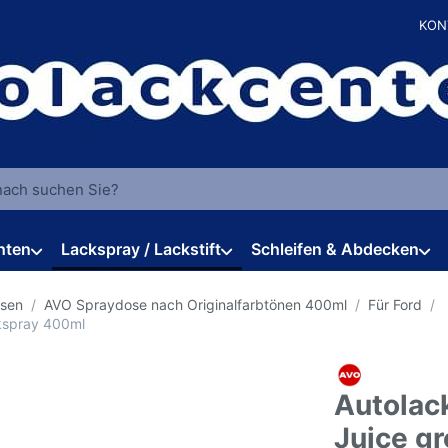
KON
 einen Suchbegriff ein. Während Sie tippen, erscheinen automat
hten
Lackspray / Lackstift
Schleifen & Abdecken
osen
AVO Spraydose nach Originalfarbtönen 400ml
Für Ford
ckspray 400ml
Autolac
Juice g