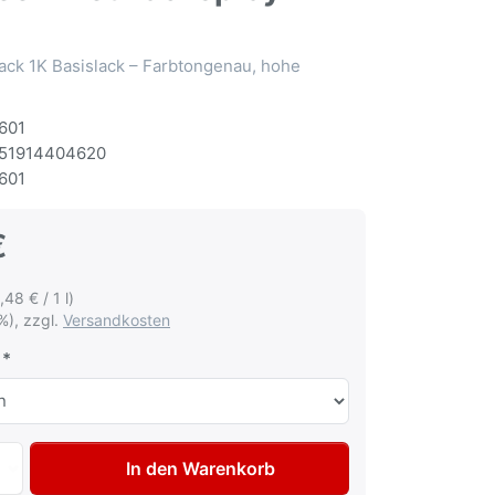
ack 1K Basislack – Farbtongenau, hohe
601
51914404620
601
€
,48 € / 1 l)
%), zzgl.
Versandkosten
Autolack Spraydose für Ford Juice green met Lackspray 400
In den Warenkorb