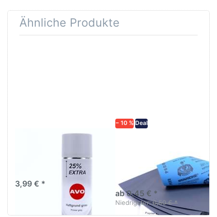
Ähnliche Produkte
Drücken
Drücken Sie
Sie
ENTER für
ENTER für
mehr
mehr
Optionen zu
Optionen
Schleifpapier
zu AVO
wasserfest
Haftgrund
in diversen
grau
Körnungen
Lackspray
500ml
− 10 %
Deal
AVO Haftgrund grau
Schleifpapier
Lackspray 500ml
wasserfest in
diversen Körnungen
Nass-Schleifpapier zur nass
und trocken anwendung
3,99 € *
ab 0,45 € *
Niedrigster:
0,50 € *