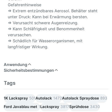
Gefahrenhinweise
⇒ Extrem entzündbares Aerosol. Behälter steht
unter Druck: Kann bei Erwärmung bersten.
⇒ Verursacht schwere Augenreizung.
⇒ Kann Schläfrigkeit und Benommenheit
verursachen.
⇒ Schädlich für Wasserorganismen, mit
langfristiger Wirkung.
Anwendung
Sicherheitsbestimmungen
Tags
1K Lackspray
501
Autolack
1472
Autolack Spraydose
893
Ford Javablau met
1
Lackspray
3817
Sprühdose
3430