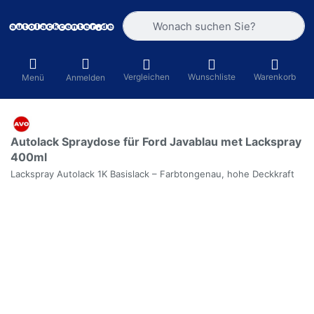
Geben Sie einen Suchbegriff ein. Währ
Vergleichen
Wunschliste
Warenkorb
Menü
Anmelden
Autolack Spraydose für Ford Javablau met Lackspray
400ml
Lackspray Autolack 1K Basislack – Farbtongenau, hohe Deckkraft