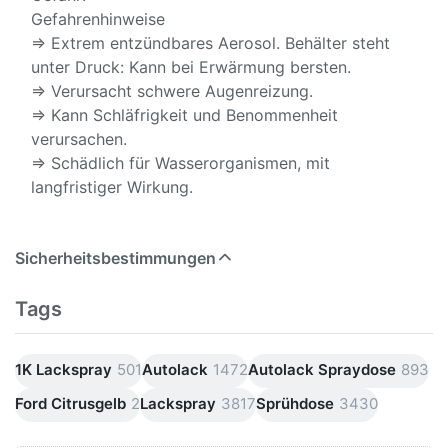
Gefahrenhinweise
⇒ Extrem entzündbares Aerosol. Behälter steht
unter Druck: Kann bei Erwärmung bersten.
⇒ Verursacht schwere Augenreizung.
⇒ Kann Schläfrigkeit und Benommenheit
verursachen.
⇒ Schädlich für Wasserorganismen, mit
langfristiger Wirkung.
Sicherheitsbestimmungen
Tags
1K Lackspray
501
Autolack
1472
Autolack Spraydose
893
Ford Citrusgelb
2
Lackspray
3817
Sprühdose
3430