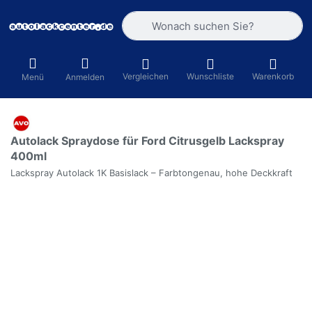
Geben Sie einen Suchbegriff ein. Währ
Vergleichen
Wunschliste
Warenkorb
Menü
Anmelden
Autolack Spraydose für Ford Citrusgelb Lackspray
400ml
Lackspray Autolack 1K Basislack – Farbtongenau, hohe Deckkraft