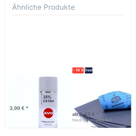
Ähnliche Produkte
Drücken
Drücken Sie
Sie
ENTER für
ENTER für
mehr
mehr
Optionen zu
Optionen
Schleifpapier
zu AVO
wasserfest
Haftgrund
in diversen
grau
Körnungen
Lackspray
500ml
− 10 %
Deal
AVO Haftgrund grau
Schleifpapier
Lackspray 500ml
wasserfest in
diversen Körnungen
Nass-Schleifpapier zur nass
und trocken anwendung
3,99 € *
ab 0,45 € *
Niedrigster:
0,50 € *