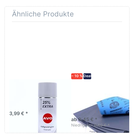
Ähnliche Produkte
Drücken
Drücken Sie
Sie
ENTER für
ENTER für
mehr
mehr
Optionen zu
Optionen
Schleifpapier
zu AVO
wasserfest
Haftgrund
in diversen
grau
Körnungen
Lackspray
500ml
− 10 %
Deal
AVO Haftgrund grau
Schleifpapier
Lackspray 500ml
wasserfest in
diversen Körnungen
Nass-Schleifpapier zur nass
und trocken anwendung
3,99 € *
ab 0,45 € *
Niedrigster:
0,50 € *