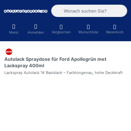
Geben Sie einen Suchbegriff ein. Währ
Vergleichen
Wunschliste
Warenkorb
Menü
Anmelden
Autolack Spraydose für Ford Apollogrün met
Lackspray 400ml
Lackspray Autolack 1K Basislack – Farbtongenau, hohe Deckkraft