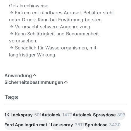
Gefahrenhinweise
⇒ Extrem entzündbares Aerosol. Behälter steht
unter Druck: Kann bei Erwärmung bersten.
⇒ Verursacht schwere Augenreizung.
⇒ Kann Schläfrigkeit und Benommenheit
verursachen.
⇒ Schädlich für Wasserorganismen, mit
langfristiger Wirkung.
Anwendung
Sicherheitsbestimmungen
Tags
1K Lackspray
501
Autolack
1472
Autolack Spraydose
893
Ford Apollogrün met
1
Lackspray
3817
Sprühdose
3430