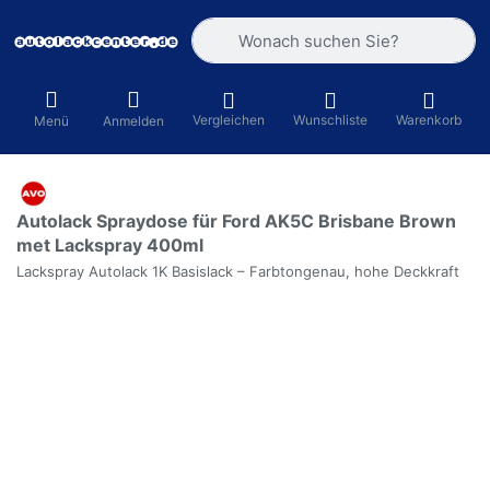
Geben Sie einen Suchbegriff ein. Währ
Vergleichen
Wunschliste
Warenkorb
Menü
Anmelden
Autolack Spraydose für Ford AK5C Brisbane Brown
met Lackspray 400ml
Lackspray Autolack 1K Basislack – Farbtongenau, hohe Deckkraft